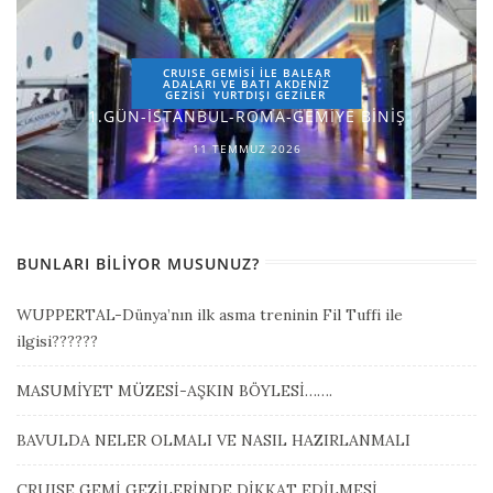
CRUISE GEMİSİ İLE BALEAR
ADALARI VE BATI AKDENİZ
GEZİSİ
YURTDIŞI GEZILER
1.GÜN-İSTANBUL-ROMA-GEMİYE BİNİŞ
11 TEMMUZ 2026
BUNLARI BILIYOR MUSUNUZ?
WUPPERTAL-Dünya’nın ilk asma treninin Fil Tuffi ile
ilgisi??????
MASUMİYET MÜZESİ-AŞKIN BÖYLESİ…….
BAVULDA NELER OLMALI VE NASIL HAZIRLANMALI
CRUISE GEMİ GEZİLERİNDE DİKKAT EDİLMESİ