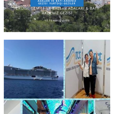
ADALARI VE BATI AKDENİZ
GEZİSİ
YURTDIŞI GEZILER
CRUISE GEMİSİ İLE BALEAR ADALARI & BATI
AKDENİZ GEZİSİ
13 TEMMUZ 2026