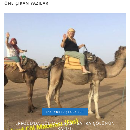
ÖNE ÇIKAN YAZILAR
FAS
YURTDIŞI GEZILER
ERFOUD’DA ÇÖL MACERASI (SAHRA ÇÖLÜNÜN
KAPISI)