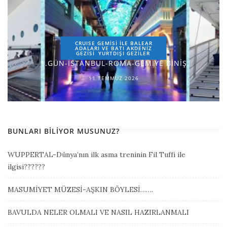
CRUISE GEMİSİ İLE BALEAR
ADALARI VE BATI AKDENİZ
GEZİSİ
YURTDIŞI GEZILER
1.GÜN-İSTANBUL-ROMA-GEMİYE BİNİŞ
11 TEMMUZ 2026
BUNLARI BILIYOR MUSUNUZ?
WUPPERTAL-Dünya’nın ilk asma treninin Fil Tuffi ile
ilgisi??????
MASUMİYET MÜZESİ-AŞKIN BÖYLESİ…….
BAVULDA NELER OLMALI VE NASIL HAZIRLANMALI