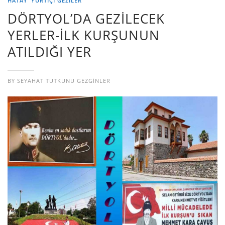
HATAY
YURTIÇI GEZILER
DÖRTYOL’DA GEZİLECEK
YERLER-İLK KURŞUNUN
ATILDIĞI YER
BY
SEYAHAT TUTKUNU GEZGINLER