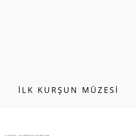
ILK KURŞUN MÜZESI