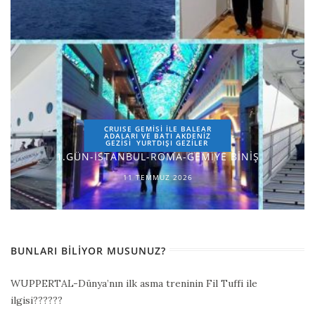
CRUISE GEMİSİ İLE BALEAR
ADALARI VE BATI AKDENİZ
GEZİSİ
YURTDIŞI GEZILER
1.GÜN-İSTANBUL-ROMA-GEMİYE BİNİŞ
11 TEMMUZ 2026
BUNLARI BILIYOR MUSUNUZ?
WUPPERTAL-Dünya’nın ilk asma treninin Fil Tuffi ile
ilgisi??????