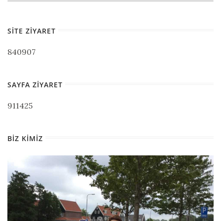
SITE ZIYARET
840907
SAYFA ZIYARET
911425
BIZ KIMIZ