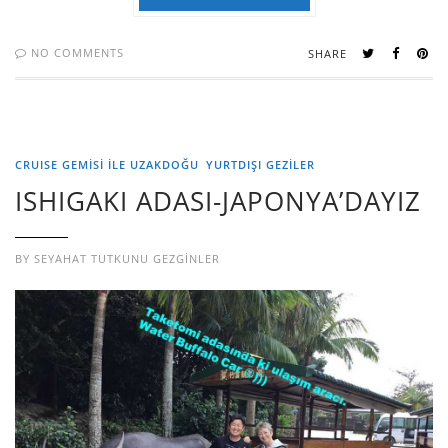
NO COMMENTS
SHARE
CRUISE GEMİSİ İLE UZAKDOĞU
YURTDIŞI GEZILER
ISHIGAKI ADASI-JAPONYA’DAYIZ
BY
SEYAHAT TUTKUNU GEZGINLER