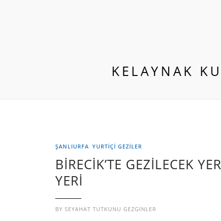
KELAYNAK KU
ŞANLIURFA
YURTIÇI GEZILER
BİRECİK’TE GEZİLECEK Y
YERİ
BY
SEYAHAT TUTKUNU GEZGINLER