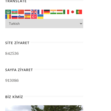
TRANSLATE
SITE ZIYARET
842536
SAYFA ZIYARET
913086
BIZ KIMIZ