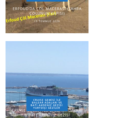
ERFOUD’DA ÇÖL MACERASI (SAHRA
ÇÖLÜNÜN KAPISI)
19 TEMMUZ 2026
CRUISE GEMİSİ İLE
BALEAR ADALARI VE
BATI AKDENİZ GEZİSİ
YURTDIŞI GEZILER
CRUISE GEMİSİ İLE BALEAR ADALARI
& BATI AKDENİZ GEZİSİ