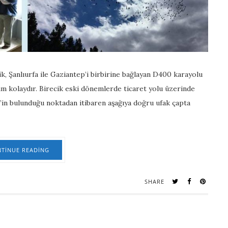
k, Şanlıurfa ile Gaziantep’i birbirine bağlayan D400 karayolu
şım kolaydır. Birecik eski dönemlerde ticaret yolu üzerinde
cik’in bulunduğu noktadan itibaren aşağıya doğru ufak çapta
TINUE READING
SHARE