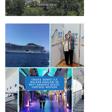
13 TEMMUZ 2026
CRUISE GEMİSİ İLE
BALEAR ADALARI VE
BATI AKDENİZ GEZİSİ
YURTDIŞI GEZILER
1.GÜN-İSTANBUL-ROMA-GEMİYE
BİNİŞ
11 TEMMUZ 2026