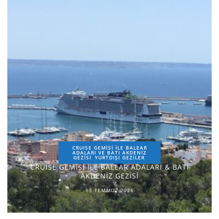
CRUISE GEMİSİ İLE BALEAR
ADALARI VE BATI AKDENİZ
GEZİSİ
YURTDIŞI GEZILER
CRUISE GEMİSİ İLE BALEAR ADALARI & BATI
AKDENİZ GEZİSİ
13 TEMMUZ 2026