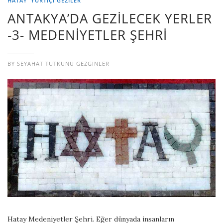
HATAY
YURTIÇI GEZILER
ANTAKYA’DA GEZİLECEK YERLER
-3- MEDENİYETLER ŞEHRİ
BY
SEYAHAT TUTKUNU GEZGINLER
Hatay Medeniyetler Şehri. Eğer dünyada insanların