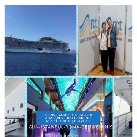
CRUISE GEMİSİ İLE BALEAR
ADALARI VE BATI AKDENİZ
GEZİSİ
YURTDIŞI GEZILER
1.GÜN-İSTANBUL-ROMA-GEMİYE BİNİŞ
11 TEMMUZ 2026