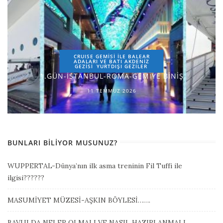
CRUISE GEMİSİ İLE BALEAR
ADALARI VE BATI AKDENİZ
GEZİSİ
YURTDIŞI GEZILER
1.GÜN-İSTANBUL-ROMA-GEMİYE BİNİŞ
11 TEMMUZ 2026
BUNLARI BILIYOR MUSUNUZ?
WUPPERTAL-Dünya’nın ilk asma treninin Fil Tuffi ile
ilgisi??????
MASUMİYET MÜZESİ-AŞKIN BÖYLESİ…….
BAVULDA NELER OLMALI VE NASIL HAZIRLANMALI