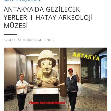
HATAY
YURTIÇI GEZILER
ANTAKYA’DA GEZİLECEK
YERLER-1 HATAY ARKEOLOJİ
MÜZESİ
BY
SEYAHAT TUTKUNU GEZGINLER