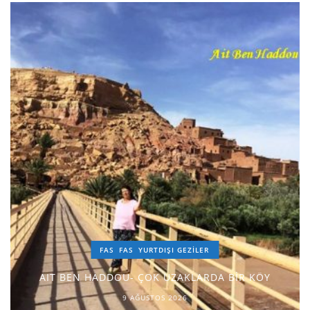
FAS
FAS
YURTDIŞI GEZILER
AIT BEN HADDOU- ÇOK UZAKLARDA BİR KÖY
9 AĞUSTOS 2026