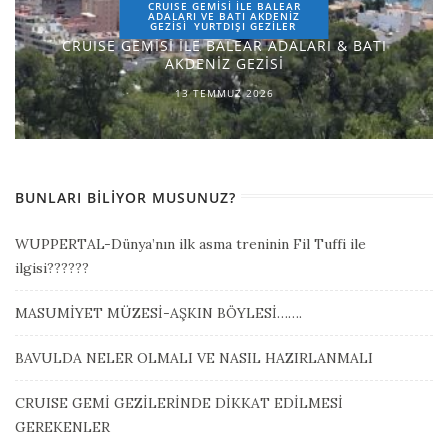
CRUISE GEMİSİ İLE BALEAR
ADALARI VE BATI AKDENİZ
GEZİSİ
YURTDIŞI GEZILER
CRUISE GEMİSİ İLE BALEAR ADALARI & BATI
AKDENİZ GEZİSİ
13 TEMMUZ 2026
BUNLARI BILIYOR MUSUNUZ?
WUPPERTAL-Dünya’nın ilk asma treninin Fil Tuffi ile
ilgisi??????
MASUMİYET MÜZESİ-AŞKIN BÖYLESİ…….
BAVULDA NELER OLMALI VE NASIL HAZIRLANMALI
CRUISE GEMİ GEZİLERİNDE DİKKAT EDİLMESİ
GEREKENLER