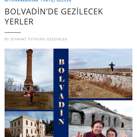
AFYONKARAHİSAR
YURTIÇI GEZILER
BOLVADİN’DE GEZİLECEK
YERLER
BY
SEYAHAT TUTKUNU GEZGINLER