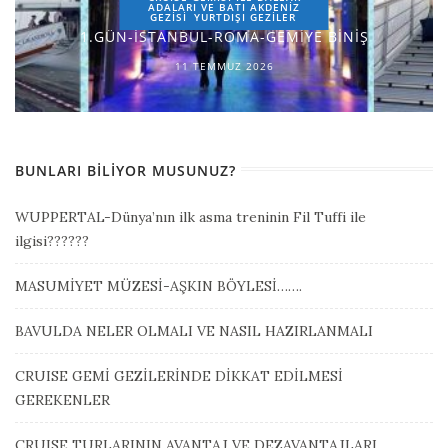
ADALARI VE BATI AKDENİZ
GEZİSİ
YURTDIŞI GEZILER
1.GÜN-İSTANBUL-ROMA-GEMİYE BİNİŞ
11 TEMMUZ 2026
BUNLARI BILIYOR MUSUNUZ?
WUPPERTAL-Dünya’nın ilk asma treninin Fil Tuffi ile
ilgisi??????
MASUMİYET MÜZESİ-AŞKIN BÖYLESİ…….
BAVULDA NELER OLMALI VE NASIL HAZIRLANMALI
CRUISE GEMİ GEZİLERİNDE DİKKAT EDİLMESİ
GEREKENLER
CRUISE TURLARININ AVANTAJ VE DEZAVANTAJLARI