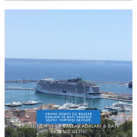
CRUISE GEMİSİ İLE BALEAR
ADALARI VE BATI AKDENİZ
GEZİSİ
YURTDIŞI GEZILER
CRUISE GEMİSİ İLE BALEAR ADALARI & BATI
AKDENİZ GEZİSİ