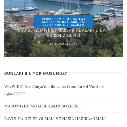
CRUISE GEMİSİ İLE BALEAR
ADALARI VE BATI AKDENİZ
GEZİSİ
YURTDIŞI GEZILER
CRUISE GEMİSİ İLE BALEAR ADALARI & BATI
AKDENİZ GEZİSİ
13 TEMMUZ 2026
BUNLARI BILIYOR MUSUNUZ?
WUPPERTAL-Dünya’nın ilk asma treninin Fil Tuffi ile
ilgisi??????
MASUMİYET MÜZESİ-AŞKIN BÖYLESİ…….
BAVULDA NELER OLMALI VE NASIL HAZIRLANMALI