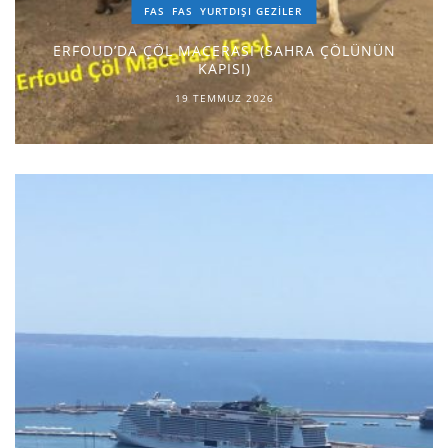
FAS
FAS
YURTDIŞI GEZILER
ERFOUD’DA ÇÖL MACERASI (SAHRA ÇÖLÜNÜN
KAPISI)
19 TEMMUZ 2026