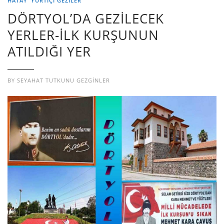
HATAY
YURTIÇI GEZILER
DÖRTYOL’DA GEZİLECEK
YERLER-İLK KURŞUNUN
ATILDIĞI YER
BY
SEYAHAT TUTKUNU GEZGINLER