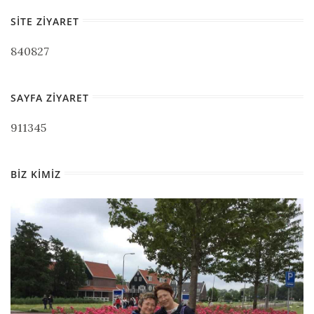
SITE ZIYARET
840827
SAYFA ZIYARET
911345
BIZ KIMIZ