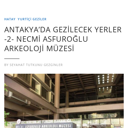
HATAY
YURTIÇI GEZILER
ANTAKYA’DA GEZİLECEK YERLER
-2- NECMİ ASFUROĞLU
ARKEOLOJİ MÜZESİ
BY
SEYAHAT TUTKUNU GEZGINLER