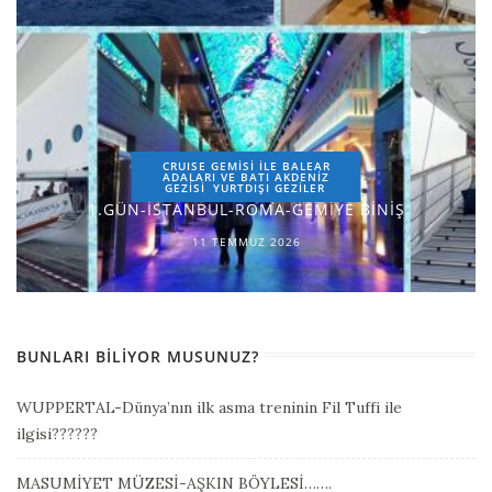
CRUISE GEMİSİ İLE BALEAR
ADALARI VE BATI AKDENİZ
GEZİSİ
YURTDIŞI GEZILER
1.GÜN-İSTANBUL-ROMA-GEMİYE BİNİŞ
11 TEMMUZ 2026
BUNLARI BILIYOR MUSUNUZ?
WUPPERTAL-Dünya’nın ilk asma treninin Fil Tuffi ile
ilgisi??????
MASUMİYET MÜZESİ-AŞKIN BÖYLESİ…….