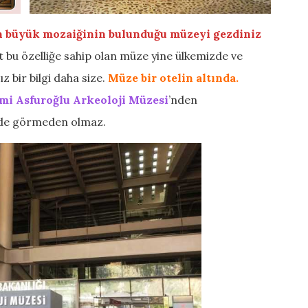
en büyük mozaiğinin bulunduğu müzeyi gezdiniz
t bu özelliğe sahip olan müze yine ülkemizde ve
 bir bilgi daha size.
Müze bir otelin altında.
mi Asfuroğlu Arkeoloji Müzesi
’nden
i de görmeden olmaz.