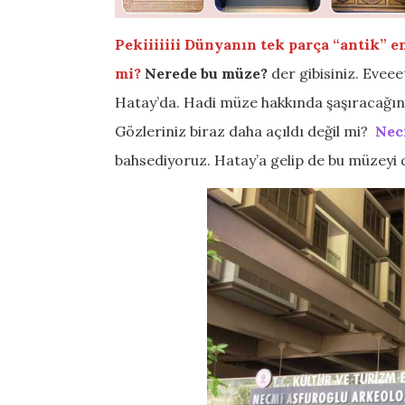
Pekiiiiiii Dünyanın tek parça “antik” 
mi?
Nerede bu müze?
der gibisiniz. Eveee
Hatay’da. Hadi müze hakkında şaşıracağınız
Gözleriniz biraz daha açıldı değil mi?
Nec
bahsediyoruz. Hatay’a gelip de bu müzey