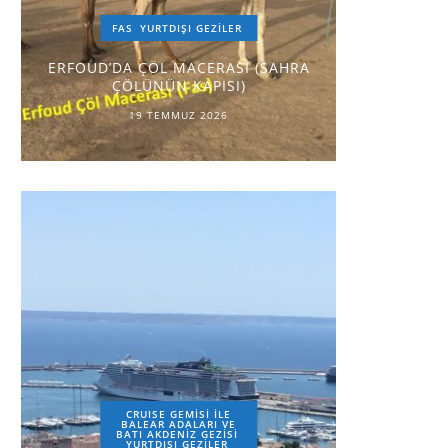
FAS
YURTDIŞI GEZILER
ERFOUD’DA ÇÖL MACERASI (SAHRA
ÇÖLÜNÜN KAPISI)
19 TEMMUZ 2026
CRUISE GEMİSİ İLE
BALEAR ADALARI VE
BATI AKDENİZ GEZİSİ
YURTDIŞI GEZILER