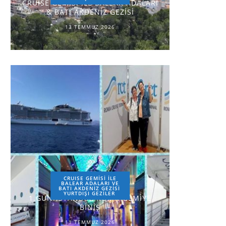
CRUISE GEMİSİ İLE BALEAR ADALARI
& BATI AKDENİZ GEZİSİ
13 TEMMUZ 2026
CRUISE GEMİSİ İLE
BALEAR ADALARI VE
BATI AKDENİZ GEZİSİ
YURTDIŞI GEZILER
1.GÜN-İSTANBUL-ROMA-GEMİYE
BİNİŞ
11 TEMMUZ 2026