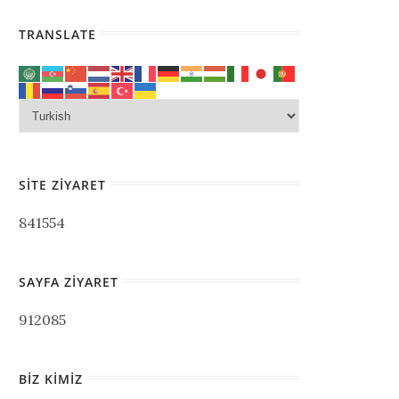
TRANSLATE
SITE ZIYARET
841554
SAYFA ZIYARET
912085
BIZ KIMIZ