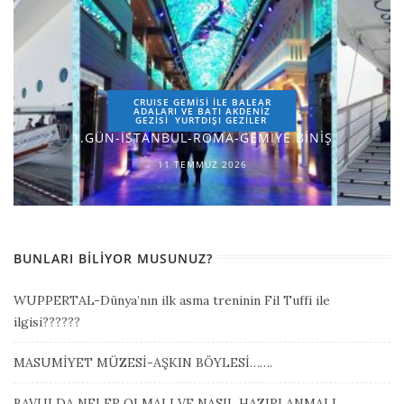
CRUISE GEMİSİ İLE BALEAR
ADALARI VE BATI AKDENİZ
GEZİSİ
YURTDIŞI GEZILER
1.GÜN-İSTANBUL-ROMA-GEMİYE BİNİŞ
11 TEMMUZ 2026
BUNLARI BILIYOR MUSUNUZ?
WUPPERTAL-Dünya’nın ilk asma treninin Fil Tuffi ile
ilgisi??????
MASUMİYET MÜZESİ-AŞKIN BÖYLESİ…….
BAVULDA NELER OLMALI VE NASIL HAZIRLANMALI