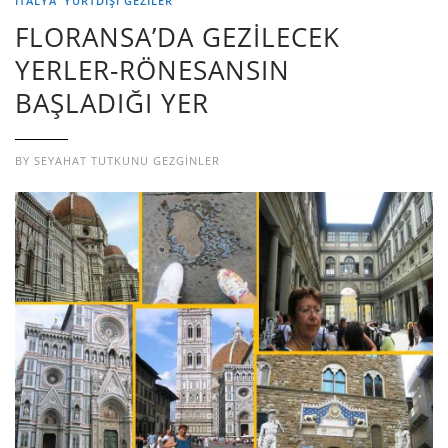
İTALYA
YURTDIŞI GEZILER
FLORANSA’DA GEZİLECEK
YERLER-RÖNESANSIN
BAŞLADIĞI YER
BY
SEYAHAT TUTKUNU GEZGINLER