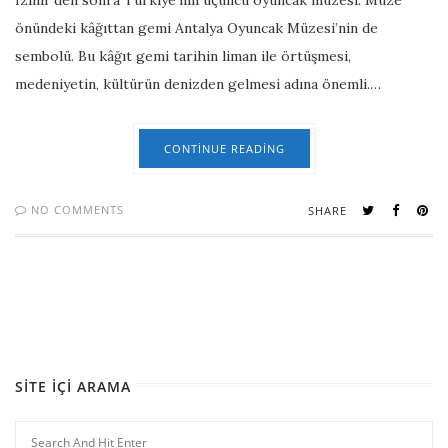
İzmir’den sonra Türkiye’nin üçüncü oyuncak müzesi. Müze
önündeki kâğıttan gemi Antalya Oyuncak Müzesi’nin de
sembolü. Bu kâğıt gemi tarihin liman ile örtüşmesi,
medeniyetin, kültürün denizden gelmesi adına önemli.…
CONTINUE READING
NO COMMENTS
SHARE
SITE İÇI ARAMA