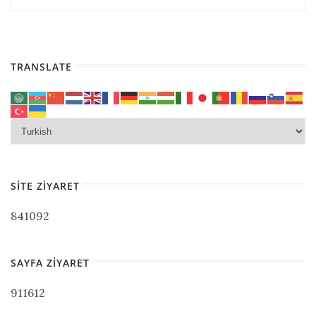
TRANSLATE
SITE ZIYARET
841092
SAYFA ZIYARET
911612