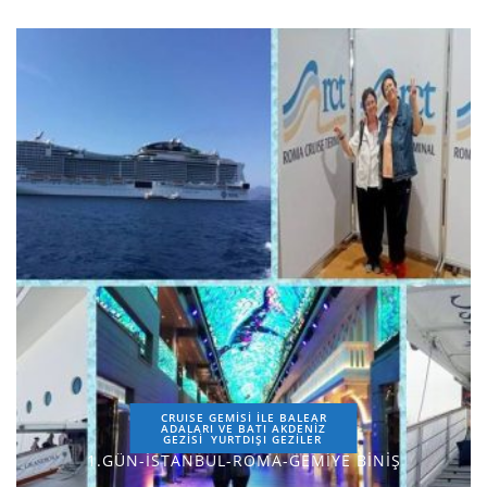
CRUISE GEMİSİ İLE BALEAR
ADALARI VE BATI AKDENİZ
GEZİSİ
YURTDIŞI GEZILER
1.GÜN-İSTANBUL-ROMA-GEMİYE BİNİŞ