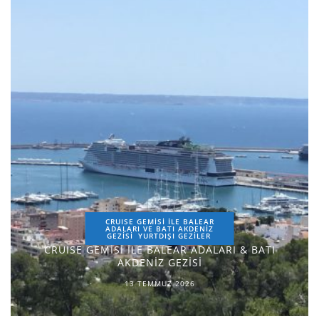
CRUISE GEMİSİ İLE BALEAR
ADALARI VE BATI AKDENİZ
GEZİSİ
YURTDIŞI GEZILER
CRUISE GEMİSİ İLE BALEAR ADALARI & BATI
AKDENİZ GEZİSİ
13 TEMMUZ 2026