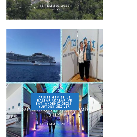
13 TEMMUZ 2026
CRUISE GEMİSİ İLE
BALEAR ADALARI VE
BATI AKDENİZ GEZİSİ
YURTDIŞI GEZILER
1.GÜN-İSTANBUL-ROMA-GEMİYE
BİNİŞ
11 TEMMUZ 2026