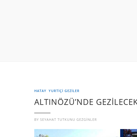
HATAY
YURTIÇI GEZILER
ALTINÖZÜ’NDE GEZİLECE
BY
SEYAHAT TUTKUNU GEZGINLER