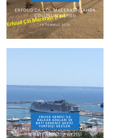
ERFOUD’DA ÇÖL MACERASI (SAHRA
ÇÖLÜNÜN KAPISI)
19 TEMMUZ 2026
CRUISE GEMİSİ İLE
BALEAR ADALARI VE
BATI AKDENİZ GEZİSİ
YURTDIŞI GEZILER
CRUISE GEMİSİ İLE BALEAR ADALARI
& BATI AKDENİZ GEZİSİ