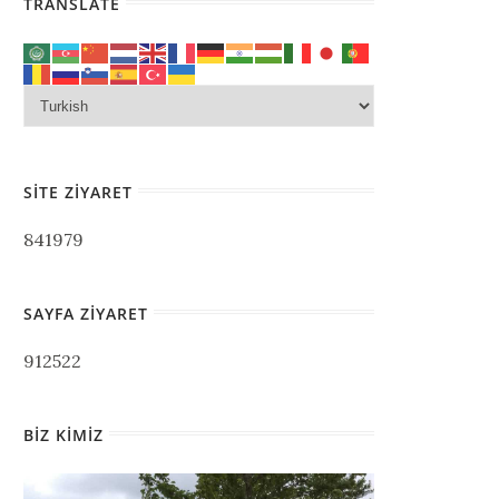
TRANSLATE
SITE ZIYARET
841979
SAYFA ZIYARET
912522
BIZ KIMIZ