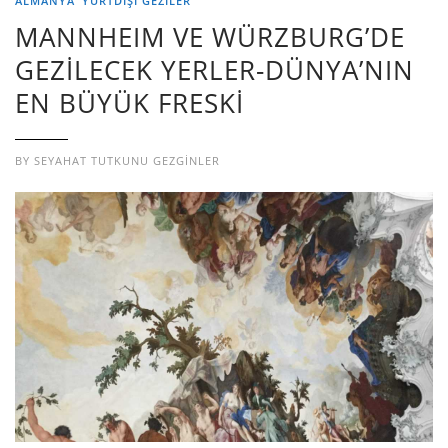
ALMANYA
YURTDIŞI GEZILER
MANNHEIM VE WÜRZBURG’DE
GEZİLECEK YERLER-DÜNYA’NIN
EN BÜYÜK FRESKİ
BY
SEYAHAT TUTKUNU GEZGINLER