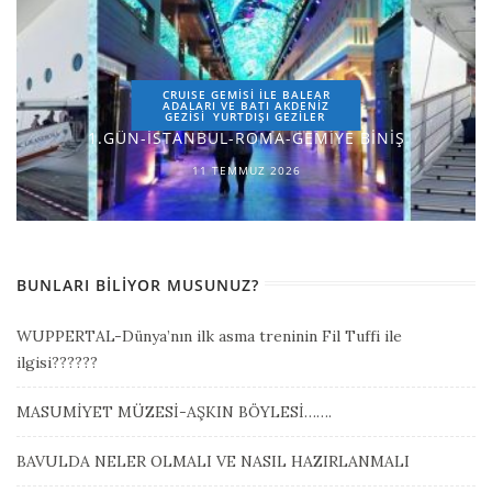
CRUISE GEMİSİ İLE BALEAR
ADALARI VE BATI AKDENİZ
GEZİSİ
YURTDIŞI GEZILER
1.GÜN-İSTANBUL-ROMA-GEMİYE BİNİŞ
11 TEMMUZ 2026
BUNLARI BILIYOR MUSUNUZ?
WUPPERTAL-Dünya’nın ilk asma treninin Fil Tuffi ile
ilgisi??????
MASUMİYET MÜZESİ-AŞKIN BÖYLESİ…….
BAVULDA NELER OLMALI VE NASIL HAZIRLANMALI