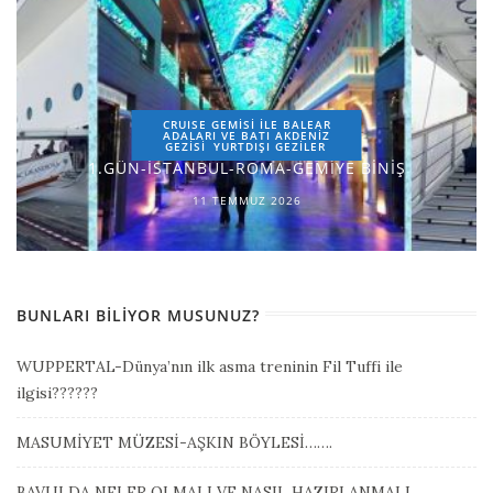
CRUISE GEMİSİ İLE BALEAR
ADALARI VE BATI AKDENİZ
GEZİSİ
YURTDIŞI GEZILER
1.GÜN-İSTANBUL-ROMA-GEMİYE BİNİŞ
11 TEMMUZ 2026
BUNLARI BILIYOR MUSUNUZ?
WUPPERTAL-Dünya’nın ilk asma treninin Fil Tuffi ile
ilgisi??????
MASUMİYET MÜZESİ-AŞKIN BÖYLESİ…….
BAVULDA NELER OLMALI VE NASIL HAZIRLANMALI