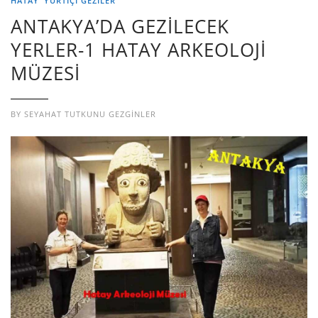
HATAY
YURTIÇI GEZILER
ANTAKYA’DA GEZİLECEK
YERLER-1 HATAY ARKEOLOJİ
MÜZESİ
BY
SEYAHAT TUTKUNU GEZGINLER