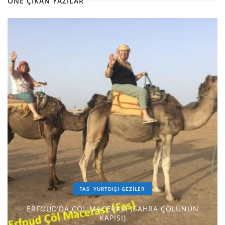
ÖNE ÇIKAN YAZILAR
FAS
YURTDIŞI GEZILER
ERFOUD’DA ÇÖL MACERASI (SAHRA ÇÖLÜNÜN
KAPISI)