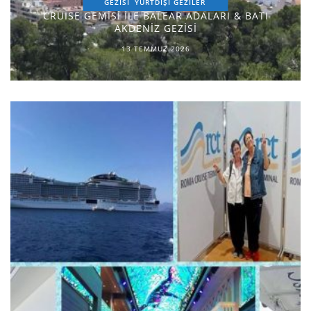
GEZİSİ
YURTDIŞI GEZILER
CRUISE GEMİSİ İLE BALEAR ADALARI & BATI
AKDENİZ GEZİSİ
13 TEMMUZ 2026