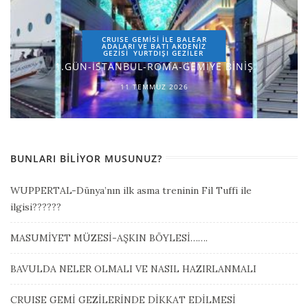
CRUISE GEMİSİ İLE BALEAR
ADALARI VE BATI AKDENİZ
GEZİSİ
YURTDIŞI GEZILER
1.GÜN-İSTANBUL-ROMA-GEMİYE BİNİŞ
11 TEMMUZ 2026
BUNLARI BILIYOR MUSUNUZ?
WUPPERTAL-Dünya’nın ilk asma treninin Fil Tuffi ile
ilgisi??????
MASUMİYET MÜZESİ-AŞKIN BÖYLESİ…….
BAVULDA NELER OLMALI VE NASIL HAZIRLANMALI
CRUISE GEMİ GEZİLERİNDE DİKKAT EDİLMESİ