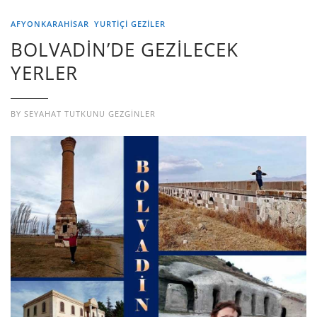
AFYONKARAHİSAR
YURTIÇI GEZILER
BOLVADİN’DE GEZİLECEK
YERLER
BY
SEYAHAT TUTKUNU GEZGINLER