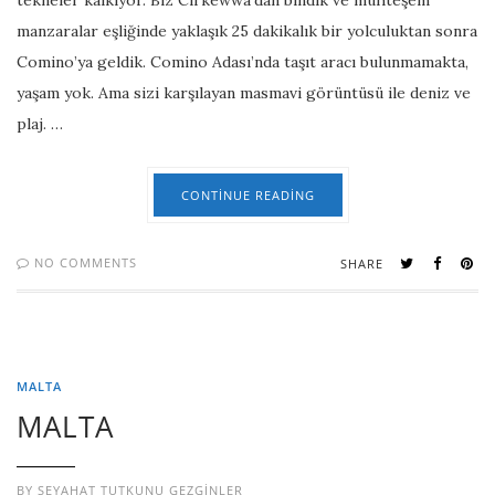
tekneler kalkıyor. Biz Cirkewwa’dan bindik ve muhteşem
manzaralar eşliğinde yaklaşık 25 dakikalık bir yolculuktan sonra
Comino’ya geldik. Comino Adası’nda taşıt aracı bulunmamakta,
yaşam yok. Ama sizi karşılayan masmavi görüntüsü ile deniz ve
plaj. …
CONTINUE READING
NO COMMENTS
SHARE
MALTA
MALTA
BY
SEYAHAT TUTKUNU GEZGINLER