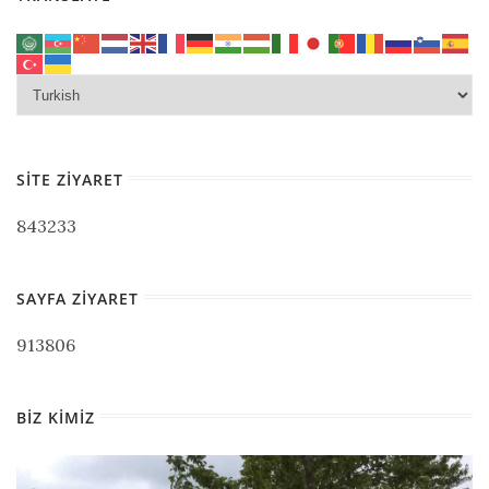
SITE ZIYARET
843233
SAYFA ZIYARET
913806
BIZ KIMIZ