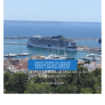
CRUISE GEMİSİ İLE BALEAR
ADALARI VE BATI AKDENİZ
GEZİSİ
YURTDIŞI GEZILER
CRUISE GEMİSİ İLE BALEAR ADALARI & BATI
AKDENİZ GEZİSİ
13 TEMMUZ 2026