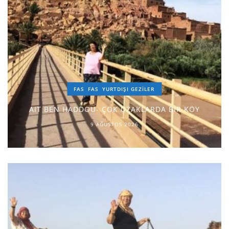
FAS
FAS
YURTDIŞI GEZILER
AIT BEN HADDOU- ÇOK UZAKLARDA BİR KÖY
9 AĞUSTOS 2026