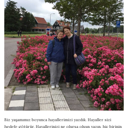
Biz yaşamımız boyunca hayallerimizi yazdık. Hayaller sizi
hedefe götürür. Hayallerinizi ne olursa olsun yazın, hiç birinin