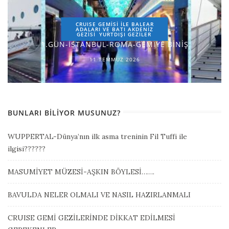
CRUISE GEMİSİ İLE BALEAR
ADALARI VE BATI AKDENİZ
GEZİSİ
YURTDIŞI GEZILER
1.GÜN-İSTANBUL-ROMA-GEMİYE BİNİŞ
11 TEMMUZ 2026
BUNLARI BILIYOR MUSUNUZ?
WUPPERTAL-Dünya’nın ilk asma treninin Fil Tuffi ile
ilgisi??????
MASUMİYET MÜZESİ-AŞKIN BÖYLESİ…….
BAVULDA NELER OLMALI VE NASIL HAZIRLANMALI
CRUISE GEMİ GEZİLERİNDE DİKKAT EDİLMESİ