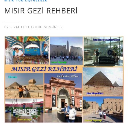
MISIR
YURTDIŞI GEZILER
MISIR GEZİ REHBERİ
BY
SEYAHAT TUTKUNU GEZGINLER