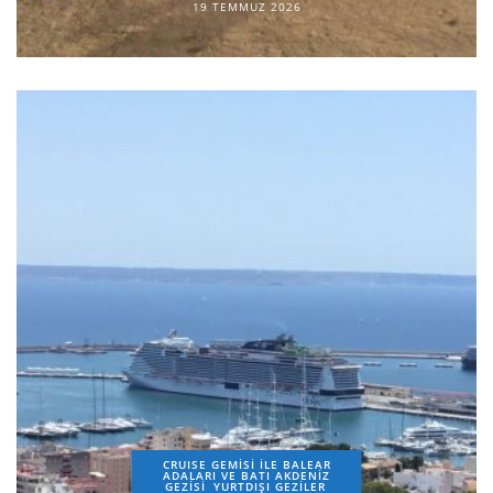
19 TEMMUZ 2026
CRUISE GEMİSİ İLE BALEAR
ADALARI VE BATI AKDENİZ
GEZİSİ
YURTDIŞI GEZILER