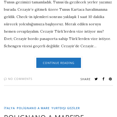
Tunus gezimizi tamamladık. Tunus’da gezilecek yerler yazımız
burada. Cezayir’e gitmek üzere Tunus Kartaca havalimanına
geldik. Check-in işlemleri sonrası yaklaşık 1 saat 10 dakika
sürecek yolculuğumuza başlıyoruz. Merak edilen soruyu
hemen cevaplayalım. Cezayir Türk’lerden vize istiyor mu?
Evet; Cezayir bordo pasaporta sahip Türk’lerden vize istiyor.
Schengen vizesi geçerli değildir. Cezayir’de Cezayir…
CONTINUE READING
NO COMMENTS
SHARE
İTALYA
POLIGNANO A MARE
YURTDIŞI GEZILER