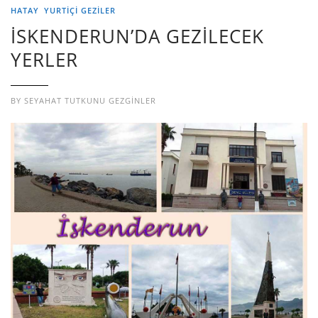
HATAY
YURTIÇI GEZILER
İSKENDERUN’DA GEZİLECEK
YERLER
BY
SEYAHAT TUTKUNU GEZGINLER