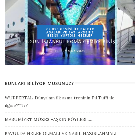
CRUISE GEMİSİ İLE BALEAR
ADALARI VE BATI AKDENİZ
GEZİSİ
YURTDIŞI GEZILER
1.GÜN-İSTANBUL-ROMA-GEMİYE BİNİŞ
11 TEMMUZ 2026
BUNLARI BILIYOR MUSUNUZ?
WUPPERTAL-Dünya’nın ilk asma treninin Fil Tuffi ile
ilgisi??????
MASUMİYET MÜZESİ-AŞKIN BÖYLESİ…….
BAVULDA NELER OLMALI VE NASIL HAZIRLANMALI