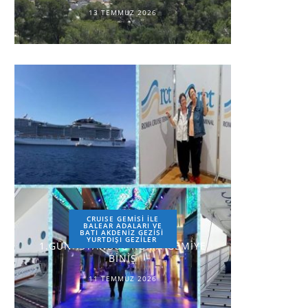
13 TEMMUZ 2026
CRUISE GEMİSİ İLE
BALEAR ADALARI VE
BATI AKDENİZ GEZİSİ
YURTDIŞI GEZILER
1.GÜN-İSTANBUL-ROMA-GEMİYE
BİNİŞ
11 TEMMUZ 2026