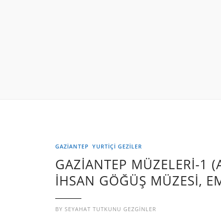
GAZIANTEP
YURTIÇI GEZILER
GAZİANTEP MÜZELERİ-1 (
İHSAN GÖĞÜŞ MÜZESI, E
BY
SEYAHAT TUTKUNU GEZGINLER