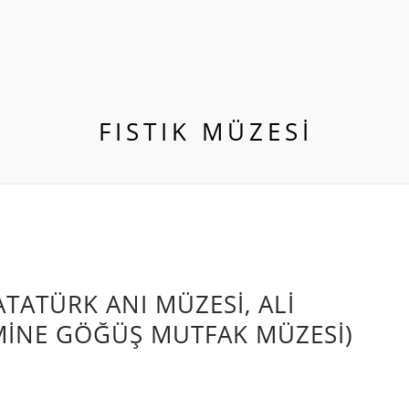
FISTIK MÜZESI
ATATÜRK ANI MÜZESI, ALI
MINE GÖĞÜŞ MUTFAK MÜZESI)