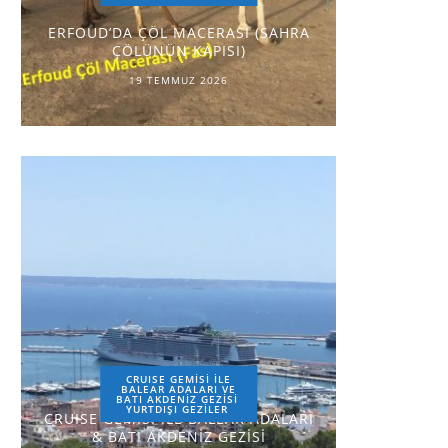
ERFOUD’DA ÇÖL MACERASI (SAHRA
ÇÖLÜNÜN KAPISI)
19 TEMMUZ 2026
CRUISE GEMİSİ İLE
BALEAR ADALARI VE
BATI AKDENİZ GEZİSİ
YURTDIŞI GEZILER
CRUISE GEMİSİ İLE BALEAR ADALARI
& BATI AKDENİZ GEZİSİ