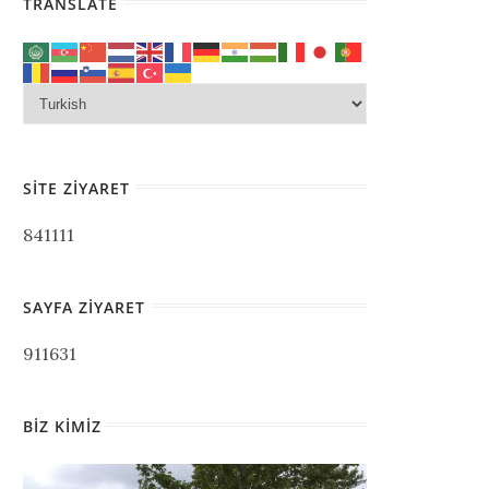
TRANSLATE
SITE ZIYARET
841111
SAYFA ZIYARET
911631
BIZ KIMIZ