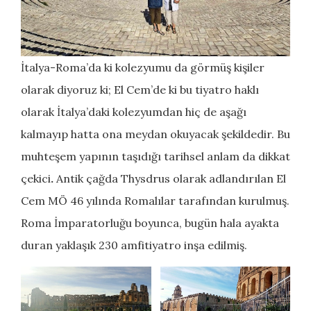
İtalya-Roma’da ki kolezyumu da görmüş kişiler
olarak diyoruz ki; El Cem’de ki bu tiyatro haklı
olarak İtalya’daki kolezyumdan hiç de aşağı
kalmayıp hatta ona meydan okuyacak şekildedir. Bu
muhteşem
yapının
taşıdığı tarihsel anlam da dikkat
çekici
.
Antik çağda Thysdrus olarak adlandırılan El
Cem MÖ 46 yılında Romalılar tarafından kurulmuş.
Roma İmparatorluğu boyunca, bugün hala ayakta
duran yaklaşık 230 amfitiyatro inşa edilmiş.