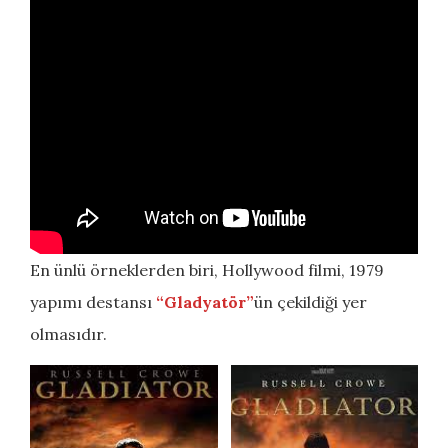
En ünlü örneklerden biri, Hollywood filmi, 1979
yapımı destansı
“Gladyatör”
ün çekildiği yer
olmasıdır.