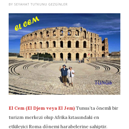
BY
SEYAHAT TUTKUNU GEZGINLER
El Cem (El Djem veya El Jem)
Tunus’ta önemli bir
turizm merkezi olup Afrika kıtasındaki en
etkileyici Roma dönemi harabelerine sahiptir.