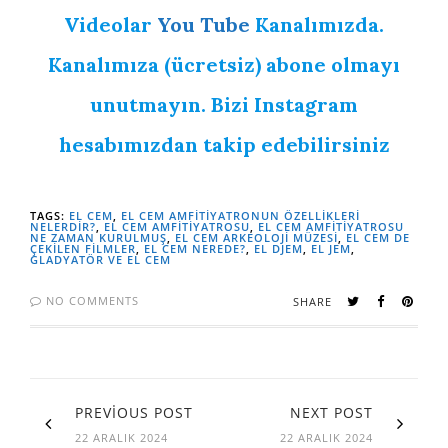
Videolar
You Tube
Kanalımızda.
Kanalımıza (ücretsiz) abone olmayı
unutmayın. Bizi Instagram
hesabımızdan takip edebilirsiniz
TAGS:
EL CEM
,
EL CEM AMFITIYATRONUN ÖZELLIKLERI
NELERDIR?
,
EL CEM AMFITIYATROSU
,
EL CEM AMFITIYATROSU
NE ZAMAN KURULMUŞ
,
EL CEM ARKEOLOJI MÜZESI
,
EL CEM DE
ÇEKILEN FILMLER
,
EL CEM NEREDE?
,
EL DJEM
,
EL JEM
,
GLADYATÖR VE EL CEM
NO COMMENTS
SHARE
PREVIOUS POST
NEXT POST
22 ARALIK 2024
22 ARALIK 2024