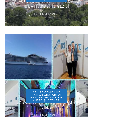
CRUISE GEMİSİ İLE BALEAR ADALARI
& BATI AKDENİZ GEZİSİ
13 TEMMUZ 2026
CRUISE GEMİSİ İLE
BALEAR ADALARI VE
BATI AKDENİZ GEZİSİ
YURTDIŞI GEZILER
1.GÜN-İSTANBUL-ROMA-GEMİYE
BİNİŞ
11 TEMMUZ 2026