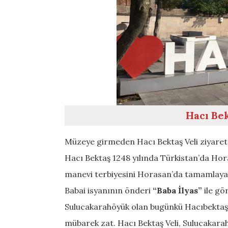
Hacı Bek
Müzeye girmeden Hacı Bektaş Veli ziyaretç
Hacı Bektaş 1248 yılında Türkistan’da Hor
manevi terbiyesini Horasan’da tamamlayan 
Babai isyanının önderi
“
Baba İlyas”
ile gö
Sulucakarahöyük olan bugünkü Hacıbektaş’t
mübarek zat. Hacı Bektaş Veli, Sulucakarah