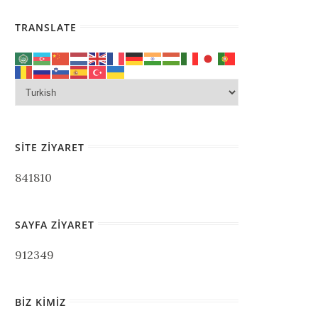
TRANSLATE
SITE ZIYARET
841810
SAYFA ZIYARET
912349
BIZ KIMIZ