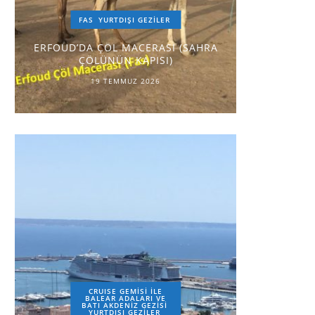
FAS
YURTDIŞI GEZILER
ERFOUD’DA ÇÖL MACERASI (SAHRA
ÇÖLÜNÜN KAPISI)
19 TEMMUZ 2026
CRUISE GEMİSİ İLE
BALEAR ADALARI VE
BATI AKDENİZ GEZİSİ
YURTDIŞI GEZILER