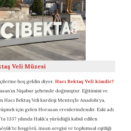
taş Veli Müzesi
ilerine hoş geldin diyor.
Hacı Bektaş Veli kimdir?
asan’ın Nişabur şehrinde doğmuştur. Eğitimini ve
Hacı Bektaş Veli kardeşi Menteş’le Anadolu’ya,
rüşmek için gelen Horasan erenlerindendir. Eski adı
a 1337 yılında Hakk’a yürüdüğü kabul edilen
öyük’te hoşgörü, insan sevgisi ve toplumsal eşitliği