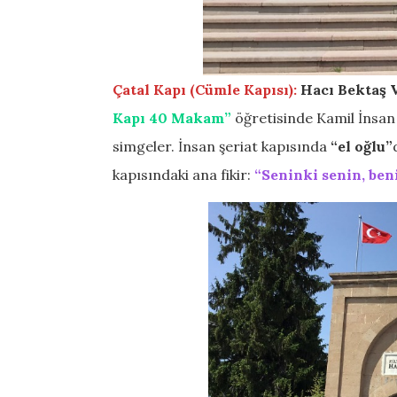
Çatal Kapı (Cümle Kapısı)
:
Hacı Bektaş V
Kapı 40 Makam”
öğretisinde Kamil İnsan 
simgeler. İnsan şeriat kapısında
“el oğlu”
kapısındaki ana fikir:
“Seninki senin, be