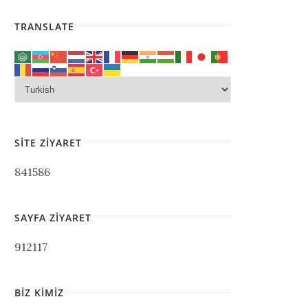
TRANSLATE
SITE ZIYARET
841586
SAYFA ZIYARET
912117
BIZ KIMIZ