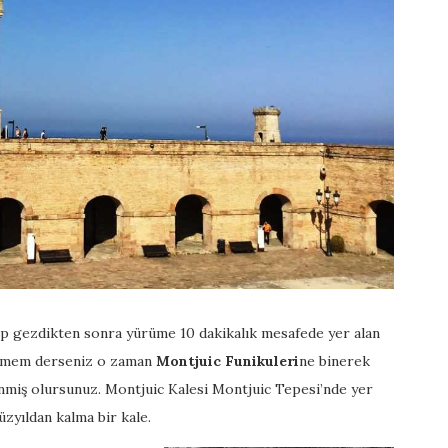
p gezdikten sonra yürüme 10 dakikalık mesafede yer alan
ürümem derseniz o zaman
Montjuic Funikuleri
ne binerek
nmiş olursunuz. Montjuic Kalesi Montjuic Tepesi’nde yer
zyıldan kalma bir kale.