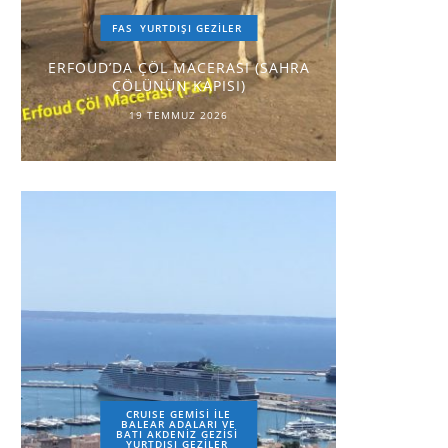
FAS
YURTDIŞI GEZILER
ERFOUD’DA ÇÖL MACERASI (SAHRA
ÇÖLÜNÜN KAPISI)
19 TEMMUZ 2026
CRUISE GEMİSİ İLE
BALEAR ADALARI VE
BATI AKDENİZ GEZİSİ
YURTDIŞI GEZILER