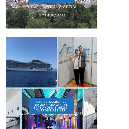
CRUISE GEMİSİ İLE BALEAR ADALARI
& BATI AKDENİZ GEZİSİ
13 TEMMUZ 2026
CRUISE GEMİSİ İLE
BALEAR ADALARI VE
BATI AKDENİZ GEZİSİ
YURTDIŞI GEZILER
1.GÜN-İSTANBUL-ROMA-GEMİYE
BİNİŞ
11 TEMMUZ 2026