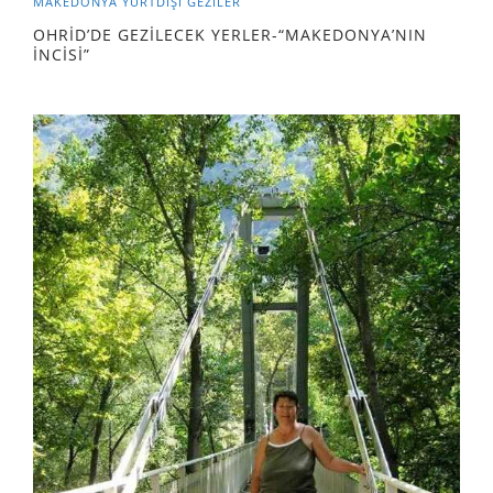
MAKEDONYA
YURTDIŞI GEZILER
OHRİD’DE GEZİLECEK YERLER-“MAKEDONYA’NIN
İNCİSİ”