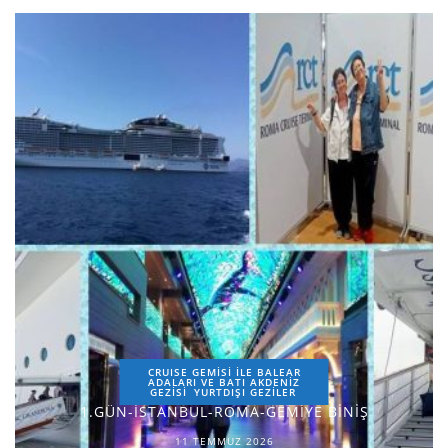
CRUISE GEMİSİ İLE BALEAR
ADALARI VE BATI AKDENİZ
GEZİSİ
YURTDIŞI GEZILER
1.GÜN-İSTANBUL-ROMA-GEMİYE BİNİŞ
11 TEMMUZ 2026