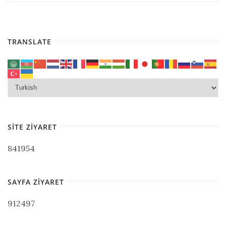
TRANSLATE
SITE ZIYARET
841954
SAYFA ZIYARET
912497