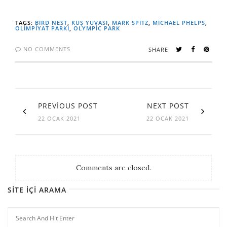
TAGS:
BIRD NEST
,
KUŞ YUVASI
,
MARK SPITZ
,
MICHAEL PHELPS
,
OLIMPIYAT PARKI
,
OLYMPIC PARK
NO COMMENTS
SHARE
PREVIOUS POST
NEXT POST
22 OCAK 2021
22 OCAK 2021
Comments are closed.
SITE İÇI ARAMA