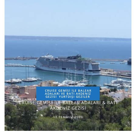
CRUISE GEMİSİ İLE BALEAR
ADALARI VE BATI AKDENİZ
GEZİSİ
YURTDIŞI GEZILER
CRUISE GEMİSİ İLE BALEAR ADALARI & BATI
AKDENİZ GEZİSİ
13 TEMMUZ 2026