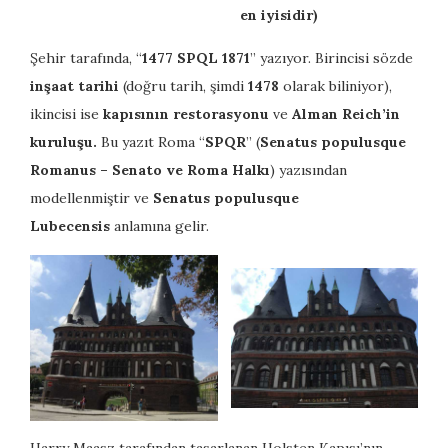
en iyisidir)
Şehir tarafında, “
1477 SPQL 1871
” yazıyor. Birincisi sözde
inşaat tarihi
(doğru tarih, şimdi
1478
olarak biliniyor),
ikincisi ise
kapısının restorasyonu
ve
Alman Reich’in
kuruluşu.
Bu yazıt Roma “
SPQR
” (
Senatus populusque
Romanus
– Senato ve Roma Halkı
) yazısından
modellenmiştir ve
Senatus populusque
Lubecensis
anlamına gelir.