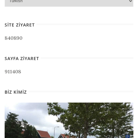
SITE ZIYARET
840890
SAYFA ZIYARET
911408
BIZ KIMIZ