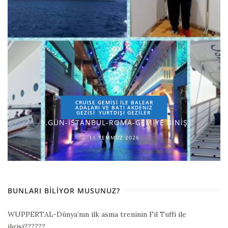
CRUISE GEMİSİ İLE BALEAR
ADALARI VE BATI AKDENİZ
GEZİSİ
YURTDIŞI GEZILER
1.GÜN-İSTANBUL-ROMA-GEMİYE BİNİŞ
11 TEMMUZ 2026
BUNLARI BILIYOR MUSUNUZ?
WUPPERTAL-Dünya’nın ilk asma treninin Fil Tuffi ile
ilgisi??????