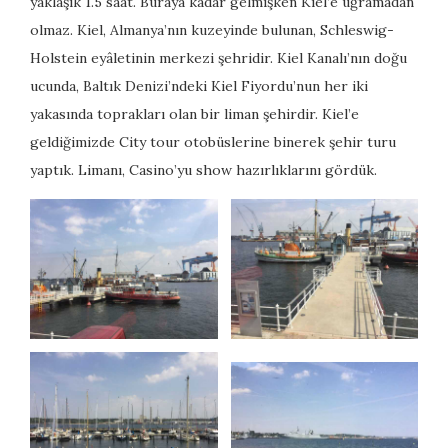
yaklaşık 1.5 saat. Buraya kadar gelmişken Kiel’e uğramadan
olmaz. Kiel, Almanya’nın kuzeyinde bulunan, Schleswig-
Holstein eyâletinin merkezi şehridir. Kiel Kanalı’nın doğu
ucunda, Baltık Denizi’ndeki Kiel Fiyordu’nun her iki
yakasında toprakları olan bir liman şehirdir. Kiel’e
geldiğimizde City tour otobüslerine binerek şehir turu
yaptık. Limanı, Casino’yu show hazırlıklarını gördük.