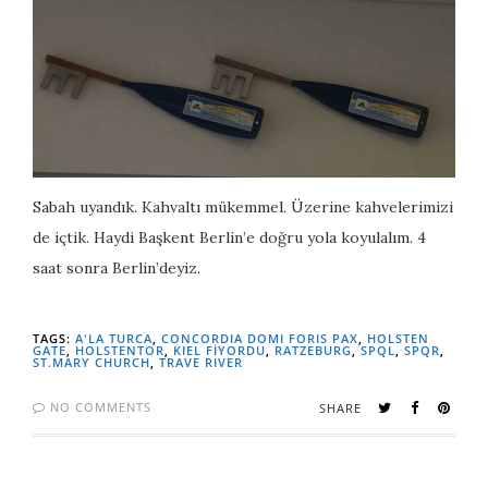
Sabah uyandık. Kahvaltı mükemmel. Üzerine kahvelerimizi
de içtik. Haydi Başkent Berlin’e doğru yola koyulalım. 4
saat sonra Berlin’deyiz.
TAGS:
A'LA TURCA
,
CONCORDIA DOMI FORIS PAX
,
HOLSTEN
GATE
,
HOLSTENTOR
,
KIEL FİYORDU
,
RATZEBURG
,
SPQL
,
SPQR
,
ST.MARY CHURCH
,
TRAVE RIVER
NO COMMENTS
SHARE