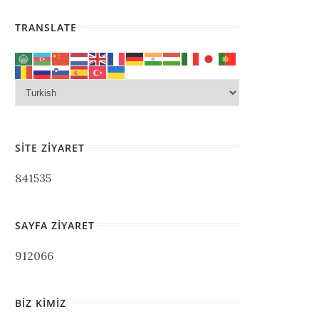
TRANSLATE
SITE ZIYARET
841535
SAYFA ZIYARET
912066
BIZ KIMIZ