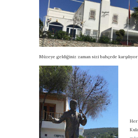
Müzeye geldiğiniz zaman sizi bahçede karşılıyo
Her 
Kula