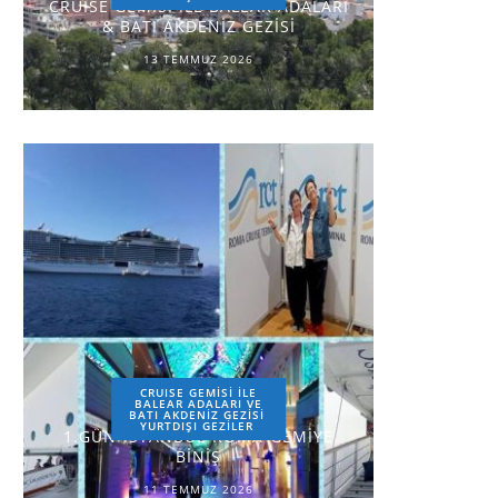
CRUISE GEMİSİ İLE BALEAR ADALARI
& BATI AKDENİZ GEZİSİ
13 TEMMUZ 2026
CRUISE GEMİSİ İLE
BALEAR ADALARI VE
BATI AKDENİZ GEZİSİ
YURTDIŞI GEZILER
1.GÜN-İSTANBUL-ROMA-GEMİYE
BİNİŞ
11 TEMMUZ 2026