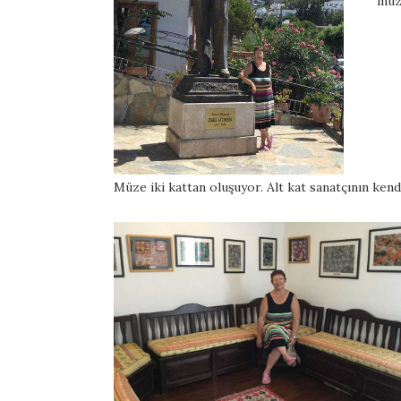
müz
Müze iki kattan oluşuyor. Alt kat sanatçının kend