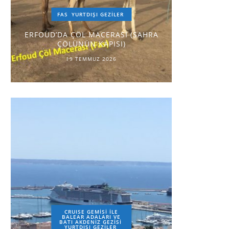
FAS
YURTDIŞI GEZILER
ERFOUD’DA ÇÖL MACERASI (SAHRA
ÇÖLÜNÜN KAPISI)
19 TEMMUZ 2026
CRUISE GEMİSİ İLE
BALEAR ADALARI VE
BATI AKDENİZ GEZİSİ
YURTDIŞI GEZILER