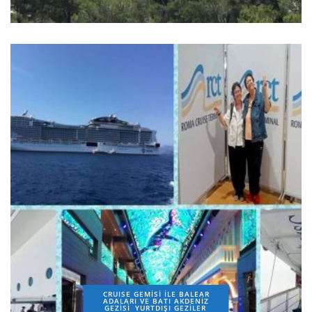
CRUISE GEMİSİ İLE BALEAR
ADALARI VE BATI AKDENİZ
GEZİSİ
YURTDIŞI GEZILER