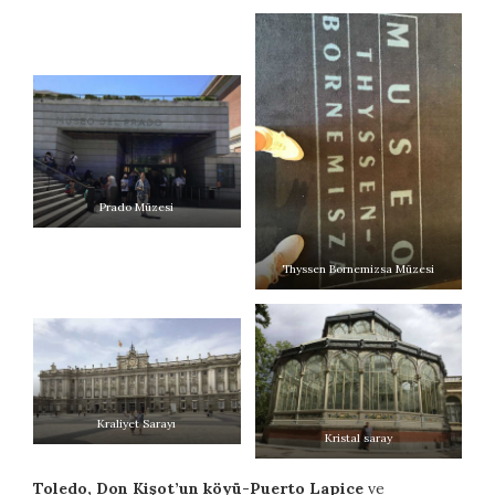
Prado Müzesi
Thyssen Bornemizsa Müzesi
Kraliyet Sarayı
Kristal saray
Toledo, Don Kişot’un köyü-Puerto Lapice
ve