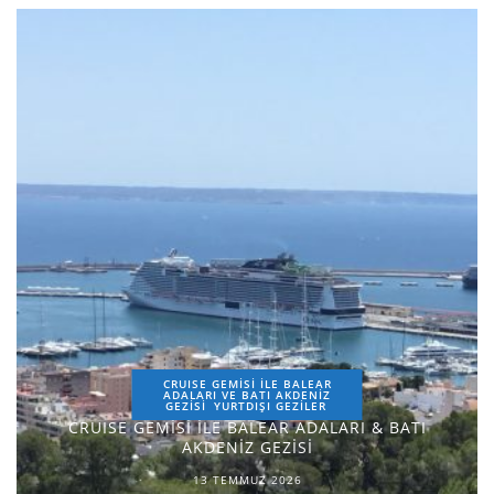
CRUISE GEMİSİ İLE BALEAR
ADALARI VE BATI AKDENİZ
GEZİSİ
YURTDIŞI GEZILER
CRUISE GEMİSİ İLE BALEAR ADALARI & BATI
AKDENİZ GEZİSİ
13 TEMMUZ 2026