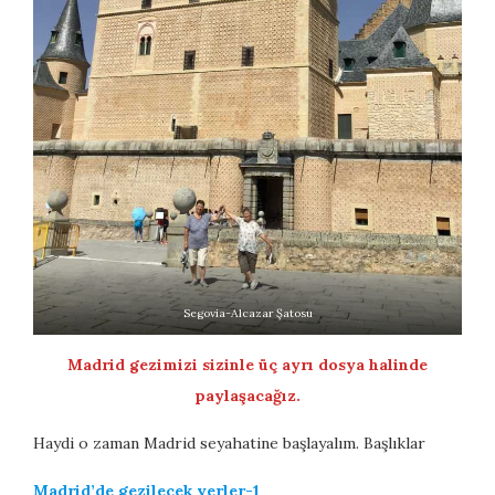
Segovia-Alcazar Şatosu
Madrid gezimizi sizinle üç ayrı dosya halinde
paylaşacağız.
Haydi o zaman Madrid seyahatine başlayalım. Başlıklar
Madrid’de gezilecek yerler-1