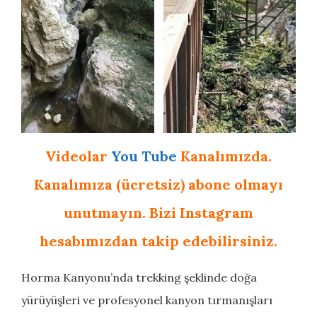
Videolar
You Tube
Kanalımızda.
Kanalımıza (ücretsiz) abone olmayı
unutmayın. Bizi Instagram
hesabımızdan takip edebilirsiniz.
Horma Kanyonu’nda trekking şeklinde doğa
yürüyüşleri ve profesyonel kanyon tırmanışları