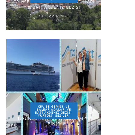
CRUISE GEMİSİ İLE BALEAR ADALARI
& BATI AKDENİZ GEZİSİ
13 TEMMUZ 2026
CRUISE GEMİSİ İLE
BALEAR ADALARI VE
BATI AKDENİZ GEZİSİ
YURTDIŞI GEZILER
1.GÜN-İSTANBUL-ROMA-GEMİYE
BİNİŞ
11 TEMMUZ 2026