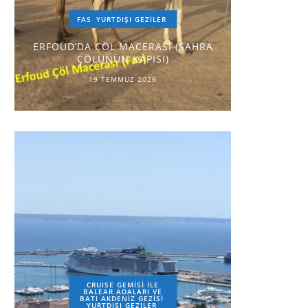
FAS
YURTDIŞI GEZILER
ERFOUD’DA ÇÖL MACERASI (SAHRA
ÇÖLÜNÜN KAPISI)
19 TEMMUZ 2026
CRUISE GEMİSİ İLE
BALEAR ADALARI VE
BATI AKDENİZ GEZİSİ
YURTDIŞI GEZILER