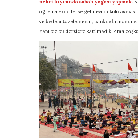
nehri kıyısında sabah yogası yapmak.
As
öğrencilerin derse gelmeyip okulu asması g
ve bedeni tazelemenin, canlandırmanın en 
Yani biz bu derslere katılmadık. Ama coşku