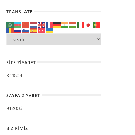
TRANSLATE
SITE ZIYARET
841504
SAYFA ZIYARET
912035
BIZ KIMIZ