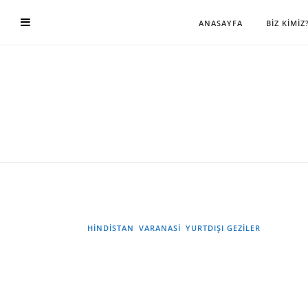
ANASAYFA
BİZ KİMİZ
HINDISTAN
VARANASI
YURTDIŞI GEZILER