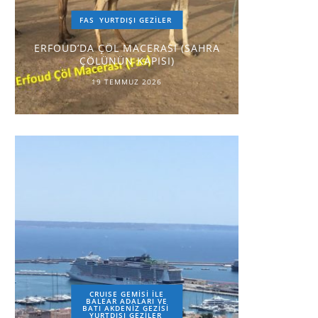
FAS
YURTDIŞI GEZILER
ERFOUD’DA ÇÖL MACERASI (SAHRA
ÇÖLÜNÜN KAPISI)
19 TEMMUZ 2026
CRUISE GEMİSİ İLE
BALEAR ADALARI VE
BATI AKDENİZ GEZİSİ
YURTDIŞI GEZILER