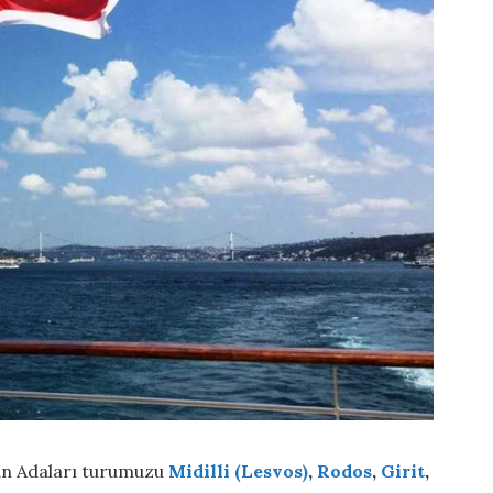
nan Adaları turumuzu
Midilli (Lesvos)
,
Rodos
,
Girit
,