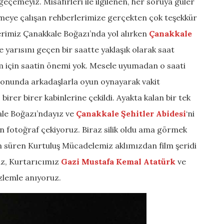
emeyiz. Misafirleri ile ilgilenen, her soruya güler
meye çalışan rehberlerimize gerçekten çok teşekkür
rimiz Çanakkale Boğazı’nda yol alırken
Çanakkale
 yarısını geçen bir saatte yaklaşık olarak saat
im için saatin önemi yok. Mesele uyumadan o saati
lonunda arkadaşlarla oyun oynayarak vakit
irer birer kabinlerine çekildi. Ayakta kalan bir tek
kale Boğazı’ndayız ve
Çanakkale Şehitler Abidesi
‘ni
 fotoğraf çekiyoruz. Biraz silik oldu ama görmek
zun süren Kurtuluş Mücadelemiz aklımızdan film şeridi
iz, Kurtarıcımız
Gazi Mustafa Kemal Atatürk
ve
özlemle anıyoruz.