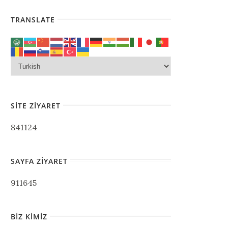
TRANSLATE
SITE ZIYARET
841124
SAYFA ZIYARET
911645
BIZ KIMIZ