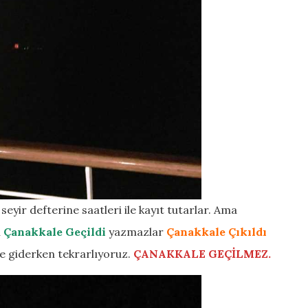
seyir defterine saatleri ile kayıt tutarlar. Ama
n
Çanakkale Geçildi
yazmazlar
Çanakkale Çıkıldı
ze giderken tekrarlıyoruz.
ÇANAKKALE GEÇİLMEZ.