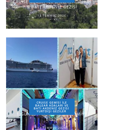
CRUISE GEMİSİ İLE BALEAR ADALARI
& BATI AKDENİZ GEZİSİ
13 TEMMUZ 2026
CRUISE GEMİSİ İLE
BALEAR ADALARI VE
BATI AKDENİZ GEZİSİ
YURTDIŞI GEZILER
1.GÜN-İSTANBUL-ROMA-GEMİYE
BİNİŞ
11 TEMMUZ 2026