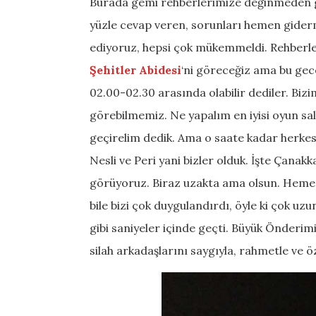
Burada gemi rehberlerimize değinmeden geç
yüzle cevap veren, sorunları hemen gider
ediyoruz, hepsi çok mükemmeldi. Rehberle
Şehitler Abidesi
‘ni göreceğiz ama bu gece
02.00-02.30 arasında olabilir dediler. Biz
görebilmemiz. Ne yapalım en iyisi oyun sa
geçirelim dedik. Ama o saate kadar herkes b
Nesli ve Peri yani bizler olduk. İşte Çanak
görüyoruz. Biraz uzakta ama olsun. Hemen
bile bizi çok duygulandırdı, öyle ki çok u
gibi saniyeler içinde geçti. Büyük Önderim
silah arkadaşlarını saygıyla, rahmetle ve 