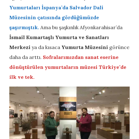
Yumurtaları İspanya’da Salvador Dali
Müzesinin çatısında gördüğümüzde
şaşırmıştık.
Ama bu şaşkınlık Afyonkarahisar’da
İsmail Kumartaşlı Yumurta ve Sanatları
Merkezi
ya da kısaca
Yumurta Müzesini
görünce
daha da arttı.
Sofralarımızdan sanat eserine
dönüştürülen yumurtaların müzesi Türkiye’de
ilk ve tek.