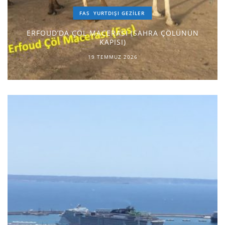
FAS
YURTDIŞI GEZILER
ERFOUD’DA ÇÖL MACERASI (SAHRA ÇÖLÜNÜN
KAPISI)
19 TEMMUZ 2026