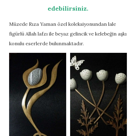
edebilirsiniz.
Müzede Rıza Yaman özel koleksiyonundan lale
figürlü Allah lafzı ile beyaz gelincik ve kelebeğin aşkı
konulu eserlerde bulunmaktadır.