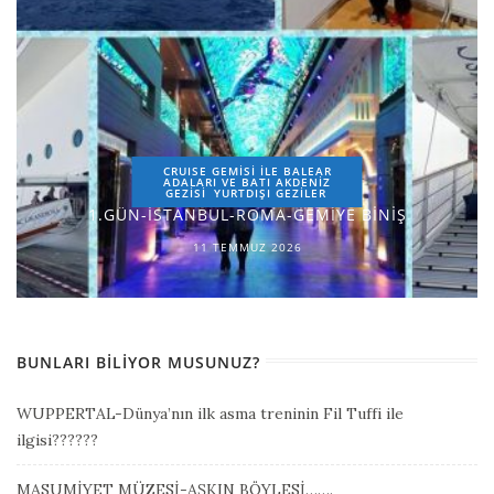
CRUISE GEMİSİ İLE BALEAR
ADALARI VE BATI AKDENİZ
GEZİSİ
YURTDIŞI GEZILER
1.GÜN-İSTANBUL-ROMA-GEMİYE BİNİŞ
11 TEMMUZ 2026
BUNLARI BILIYOR MUSUNUZ?
WUPPERTAL-Dünya’nın ilk asma treninin Fil Tuffi ile
ilgisi??????
MASUMİYET MÜZESİ-AŞKIN BÖYLESİ…….