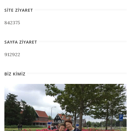
SITE ZIYARET
842375
SAYFA ZIYARET
912922
BIZ KIMIZ