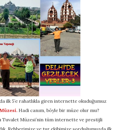
a ilk 5’e rahatlıkla giren internette okuduğumuz
 Müzesi.
Hadi canım, böyle bir müze olur mu?
bu Tuvalet Müzesi’nin tüm internette ve prestijli
ık. Rehberimize ve tur ekibimize sorduğumuzda ilk