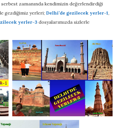
 serbest zamanında kendimizin değerlendirdiği
de gezdiğimiz yerleri;
Delhi’de gezilecek yerler-1
,
ezilecek yerler-3
dosyalarımızda sizlerle