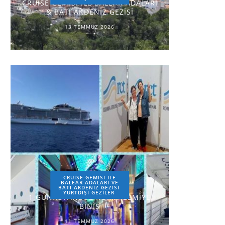
CRUISE GEMİSİ İLE BALEAR ADALARI
& BATI AKDENİZ GEZİSİ
13 TEMMUZ 2026
CRUISE GEMİSİ İLE
BALEAR ADALARI VE
BATI AKDENİZ GEZİSİ
YURTDIŞI GEZILER
1.GÜN-İSTANBUL-ROMA-GEMİYE
BİNİŞ
11 TEMMUZ 2026