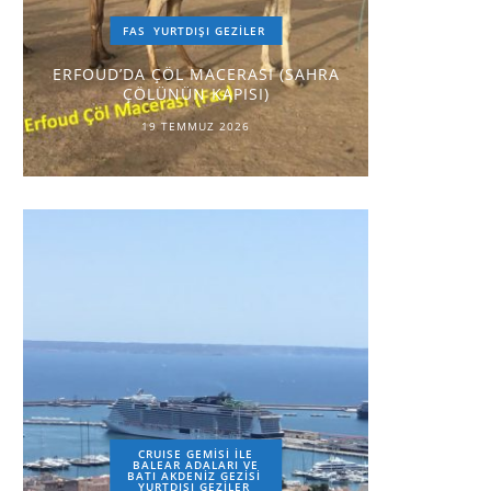
FAS
YURTDIŞI GEZILER
ERFOUD’DA ÇÖL MACERASI (SAHRA
ÇÖLÜNÜN KAPISI)
19 TEMMUZ 2026
CRUISE GEMİSİ İLE
BALEAR ADALARI VE
BATI AKDENİZ GEZİSİ
YURTDIŞI GEZILER