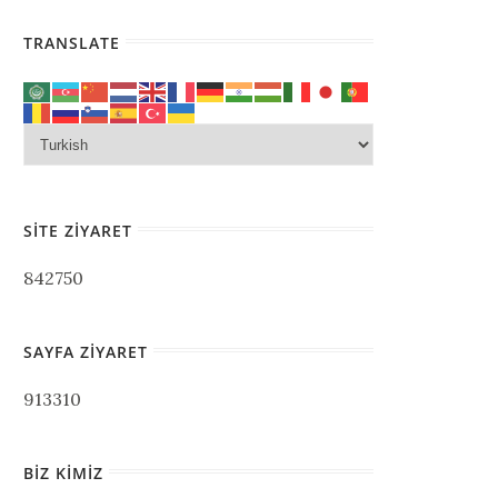
TRANSLATE
SITE ZIYARET
842750
SAYFA ZIYARET
913310
BIZ KIMIZ