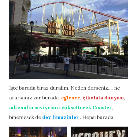
İşte burada biraz duralım. Neden derseniz…. ne
ararsanız var burada.
eğlence
,
çikolata dünyası
,
adrenalin seviyesini yükseltecek Coaster
,
binemesek de
dev limuzinler
. Hepsi burada.