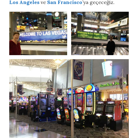
Los Angeles
ve
San Francisco
’ya geçeceğiz.