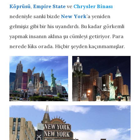
Köprüsü
,
Empire State
ve
Chrysler Binası
nedeniyle sanki bizde
New York
’a yeniden
gelmişiz gibi bir his uyandırdı. Bu kadar görkemli
yapmak insanın aklına şu cümleyi getiriyor. Para
nerede lüks orada. Hiçbir şeyden kaçınmamışlar.