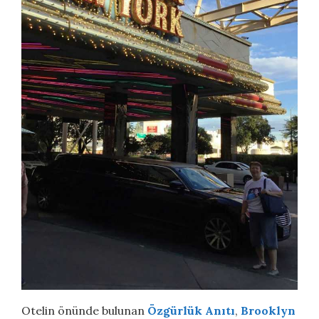
Otelin önünde bulunan
Özgürlük Anıtı
,
Brooklyn