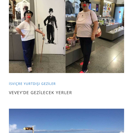
İSVİÇRE
YURTDIŞI GEZILER
VEVEY’DE GEZİLECEK YERLER