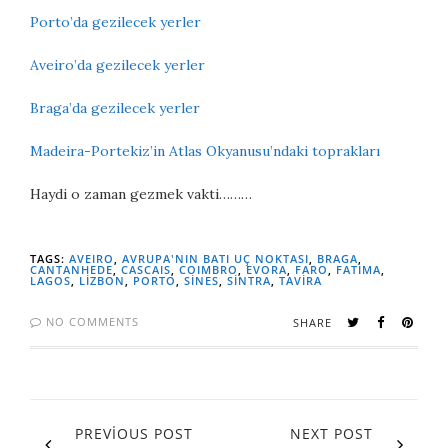
Porto’da gezilecek yerler
Aveiro’da gezilecek yerler
Braga’da gezilecek yerler
Madeira-Portekiz’in Atlas Okyanusu’ndaki toprakları
Haydi o zaman gezmek vakti………
TAGS:
AVEIRO
,
AVRUPA'NIN BATI UÇ NOKTASI
,
BRAGA
,
CANTANHEDE
,
CASCAIS
,
COIMBRO
,
EVORA
,
FARO
,
FATIMA
,
LAGOS
,
LİZBON
,
PORTO
,
SİNES
,
SİNTRA
,
TAVİRA
NO COMMENTS
SHARE
PREVIOUS POST
NEXT POST