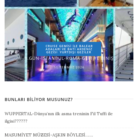
CRUISE GEMİSİ İLE BALEAR
ADALARI VE BATI AKDENİZ
GEZİSİ
YURTDIŞI GEZILER
1.GÜN-İSTANBUL-ROMA-GEMİYE BİNİŞ
11 TEMMUZ 2026
BUNLARI BILIYOR MUSUNUZ?
WUPPERTAL-Dünya’nın ilk asma treninin Fil Tuffi ile
ilgisi??????
MASUMİYET MÜZESİ-AŞKIN BÖYLESİ…….