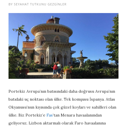
BY
SEYAHAT TUTKUNU GEZGINLER
Portekiz Avrupa’nın batısındaki daha doğrusu Avrupa’nın
batıdaki uç noktası olan ülke. Tek komşusu İspanya. Atlas
Okyanusu’nun kıyısında çok güzel koyları ve sahilleri olan
ülke. Biz Portekiz’e
Fas
’tan Menara havaalanından
geliyoruz. Lizbon aktarmalı olarak Faro havaalanına