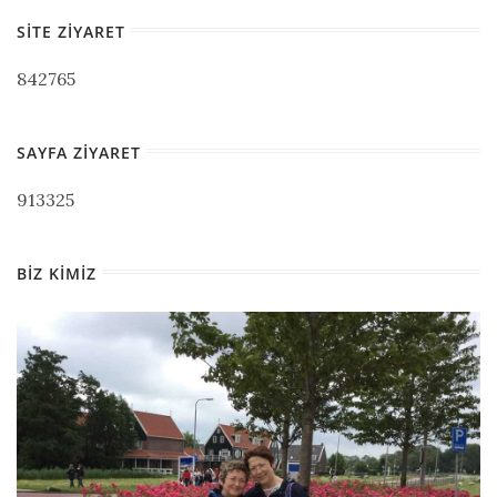
SITE ZIYARET
842765
SAYFA ZIYARET
913325
BIZ KIMIZ