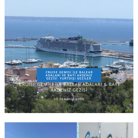
CRUISE GEMİSİ İLE BALEAR
ADALARI VE BATI AKDENİZ
GEZİSİ
YURTDIŞI GEZILER
CRUISE GEMİSİ İLE BALEAR ADALARI & BATI
AKDENİZ GEZİSİ
13 TEMMUZ 2026