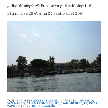
gidiş+ dönüş=14€; Burano’ya gidiş+dönüş= 14€..
Etti mi size 28 €. Ama 24 saatlik bilet 20€.
TAGS:
BARIŞI BEKLERKEN
,
BURANO
,
DANTEL EVI
,
MURANO
,
SAN MARCO
,
SAN MARTINO KILISESI
,
SAN MICHELE
,
ÜÇ KÖPRÜ
,
VAPORETTO
,
VETRERIA BISANZIO