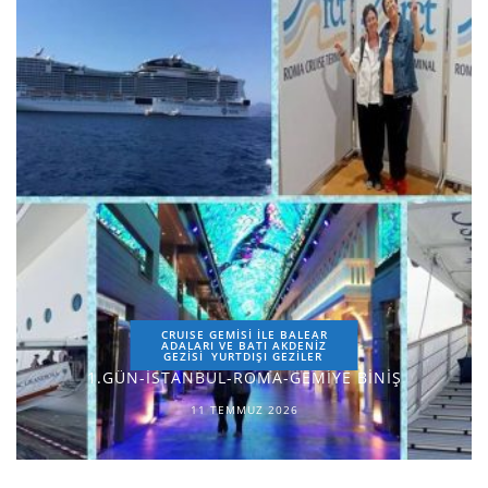
CRUISE GEMİSİ İLE BALEAR
ADALARI VE BATI AKDENİZ
GEZİSİ
YURTDIŞI GEZILER
1.GÜN-İSTANBUL-ROMA-GEMİYE BİNİŞ
11 TEMMUZ 2026