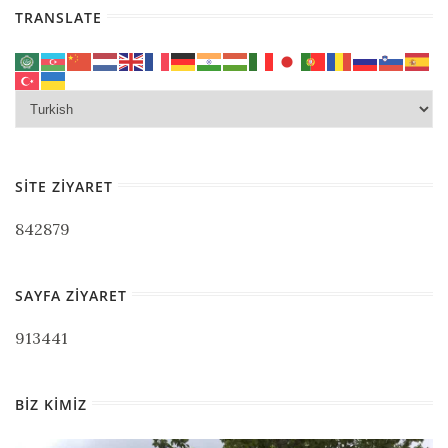
TRANSLATE
SITE ZIYARET
842879
SAYFA ZIYARET
913441
BIZ KIMIZ