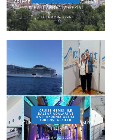
CRUISE GEMİSİ İLE BALEAR ADALARI
& BATI AKDENİZ GEZİSİ
13 TEMMUZ 2026
CRUISE GEMİSİ İLE
BALEAR ADALARI VE
BATI AKDENİZ GEZİSİ
YURTDIŞI GEZILER
1.GÜN-İSTANBUL-ROMA-GEMİYE
BİNİŞ
11 TEMMUZ 2026