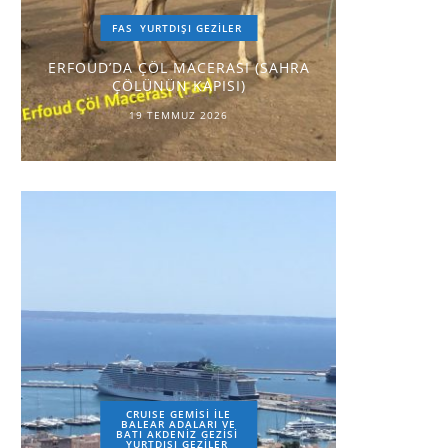
FAS
YURTDIŞI GEZILER
ERFOUD’DA ÇÖL MACERASI (SAHRA
ÇÖLÜNÜN KAPISI)
19 TEMMUZ 2026
CRUISE GEMİSİ İLE
BALEAR ADALARI VE
BATI AKDENİZ GEZİSİ
YURTDIŞI GEZILER