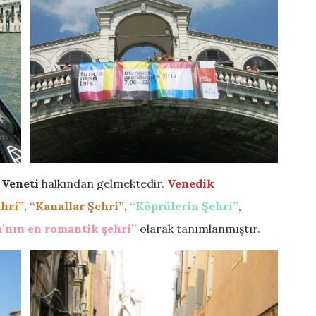
n
Veneti
halkından gelmektedir.
Venedik
hri”
,
“Kanallar Şehri”
,
“Köprülerin Şehri”
,
’nın en romantik şehri”
olarak tanımlanmıştır.