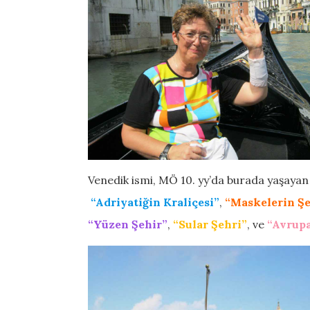
Venedik ismi, MÖ 10. yy’da burada yaşaya
“Adriyatiğin Kraliçesi”
,
“Maskelerin Şe
“Yüzen Şehir”
,
“Sular Şehri”
, ve
“Avrupa