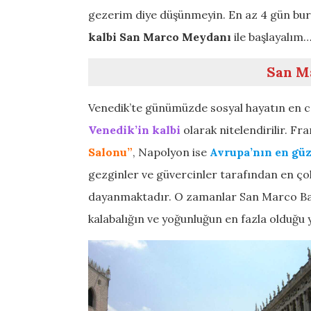
gezerim diye düşünmeyin. En az 4 gün bu
kalbi San Marco Meydanı
ile başlayalım
San M
Venedik’te günümüzde sosyal hayatın en can
Venedik’in kalbi
olarak nitelendirilir. F
Salonu”
, Napolyon ise
Avrupa’nın en güz
gezginler ve güvercinler tarafından en çok 
dayanmaktadır. O zamanlar San Marco Baz
kalabalığın ve yoğunluğun en fazla olduğu 