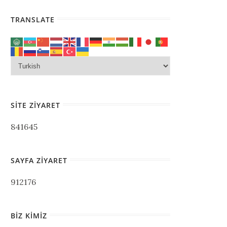
TRANSLATE
SITE ZIYARET
841645
SAYFA ZIYARET
912176
BIZ KIMIZ