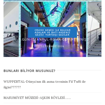
CRUISE GEMİSİ İLE BALEAR
ADALARI VE BATI AKDENİZ
GEZİSİ
YURTDIŞI GEZILER
1.GÜN-İSTANBUL-ROMA-GEMİYE BİNİŞ
11 TEMMUZ 2026
BUNLARI BILIYOR MUSUNUZ?
WUPPERTAL-Dünya’nın ilk asma treninin Fil Tuffi ile
ilgisi??????
MASUMİYET MÜZESİ-AŞKIN BÖYLESİ…….