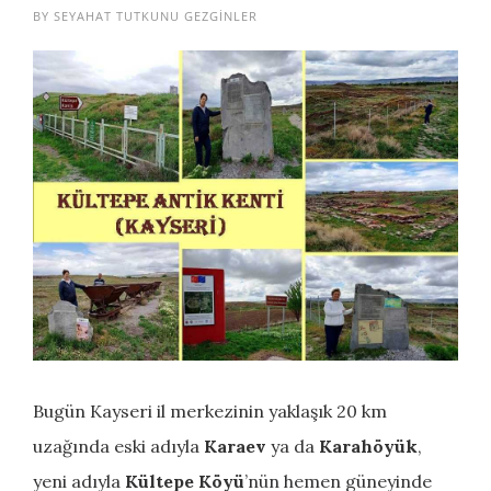
BY
SEYAHAT TUTKUNU GEZGINLER
Bugün Kayseri il merkezinin yaklaşık 20 km
uzağında eski adıyla
Karaev
ya da
Karahöyük
,
yeni adıyla
Kültepe Köyü
’nün hemen güneyinde