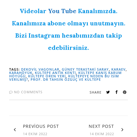
Videolar
You Tube
Kanalımızda.
Kanalımıza abone olmayı unutmayın.
Bizi Instagram hesabımızdan takip
edebilirsiniz.
TAGS:
DEKOVIL VAGONLAR
,
GÜNEY TERASTAKI SARAY
,
KARAEV
,
KARAHÖYÜK
,
KÜLTEPE ANTIK KENTI
,
KÜLTEPE KANIŞ KARUM
HÖYÜĞÜ
,
KÜLTEPE ÖREN YERI
,
KÜLTEPEYE NEDEN BU ISIM
VERILMIŞ?
,
PROF. DR TAHSIN ÖZGÜÇ VE KÜLTEPE
NO COMMENTS
SHARE
PREVIOUS POST
NEXT POST
14 EKIM 2022
14 EKIM 2022