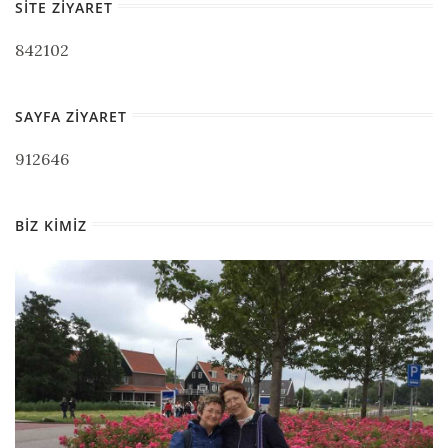
SITE ZIYARET
842102
SAYFA ZIYARET
912646
BIZ KIMIZ