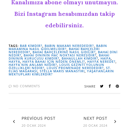
Kanalımıza abone olmayı unutmayın.
Bizi Instagram hesabımızdan takip
edebilirsiniz.
TAGS:
BAB KIMDIR?
,
BABIN MAKAMI NEREDEDIR?
,
BABIN
MAKAMINA NASIL GIDILMELIDIR?
,
BAHAI BAHÇELERI
NEREDEDIR?
,
BAHAI BAHÇELERINE NASIL GIDILIR?
,
BAHAI DINI
NEDIR?
,
BAHAI DINININ HAC NOKTASI NERESIDIR?
,
BAHAI
DINININ KURUCUSU KIMDIR?
,
BAHAULLAH KIMDIR?
,
HAIFA
,
HAYFA
,
HAYFA BAHAI IÇIN NEDEN ÖNEMLI?
,
HAYFA NEREDE?
,
HAYFA NIN ANLAMI NEDIR?
,
LOUIS GEZINTI YOLUNUN
ÖZELLIKLERI NEDIR?
,
LOUIS PROMENADE NEREDEDIR?
,
ST.
ELIAS MAĞARASI
,
STELLA MARIS MANASTIRI
,
YAŞAYANLARIN
MEKTUPLARI KIMLERDIR?
NO COMMENTS
SHARE
PREVIOUS POST
NEXT POST
20 OCAK 2024
20 OCAK 2024