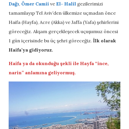
Dağı
,
Ömer Camii
ve
El- Halil
gezilerimizi
tamamlayıp Tel Aviv’den ülkemize uçmadan önce
Haifa (Hayfa), Acre (Akka) ve Jaffa (Yafa) şehirlerini
göreceğiz. Akşam gerçekleşecek uçuşumuz öncesi
1 gün içerisinde bu üç şehri göreceğiz.
İlk olarak
Haifa’ya gidiyoruz.
Haifa ya da okunduğu şekli ile Hayfa “ince,
narin” anlamına geliyormuş.