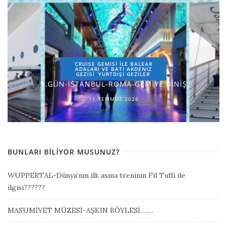
CRUISE GEMİSİ İLE BALEAR
ADALARI VE BATI AKDENİZ
GEZİSİ
YURTDIŞI GEZILER
1.GÜN-İSTANBUL-ROMA-GEMİYE BİNİŞ
11 TEMMUZ 2026
BUNLARI BILIYOR MUSUNUZ?
WUPPERTAL-Dünya’nın ilk asma treninin Fil Tuffi ile
ilgisi??????
MASUMİYET MÜZESİ-AŞKIN BÖYLESİ…….