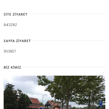
SITE ZIYARET
843282
SAYFA ZIYARET
913857
BIZ KIMIZ