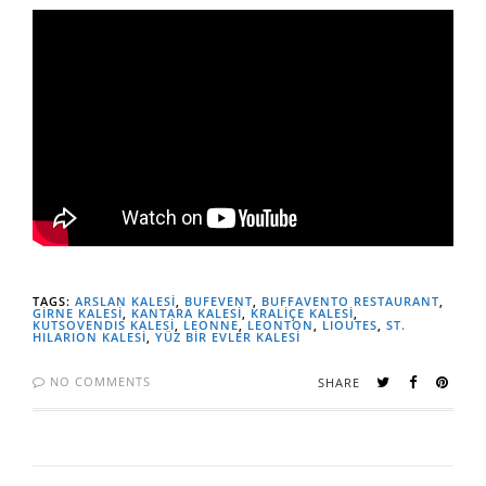
TAGS:
ARSLAN KALESİ
,
BUFEVENT
,
BUFFAVENTO RESTAURANT
,
GİRNE KALESİ
,
KANTARA KALESİ
,
KRALİÇE KALESİ
,
KUTSOVENDIS KALESİ
,
LEONNE
,
LEONTON
,
LIOUTES
,
ST.
HILARION KALESİ
,
YÜZ BİR EVLER KALESİ
NO COMMENTS
SHARE