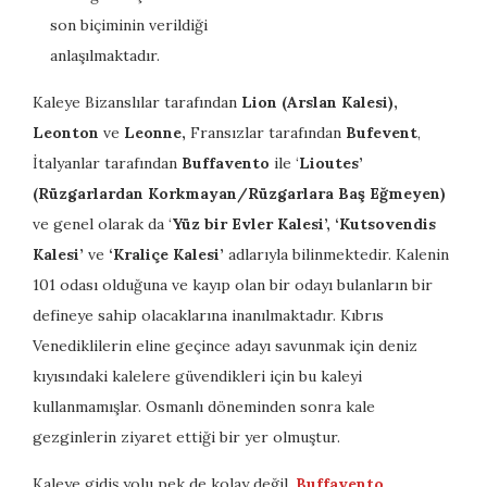
son biçiminin verildiği
anlaşılmaktadır.
Kaleye Bizanslılar tarafından
Lion (Arslan Kalesi),
Leonton
ve
Leonne,
Fransızlar tarafından
Bufevent
,
İtalyanlar tarafından
Buffavento
ile ‘
Lioutes’
(Rüzgarlardan Korkmayan/Rüzgarlara Baş Eğmeyen)
ve genel olarak da ‘
Yüz bir Evler Kalesi’, ‘Kutsovendis
Kalesi’
ve
‘Kraliçe Kalesi’
adlarıyla bilinmektedir. Kalenin
101 odası olduğuna ve kayıp olan bir odayı bulanların bir
defineye sahip olacaklarına inanılmaktadır. Kıbrıs
Venediklilerin eline geçince adayı savunmak için deniz
kıyısındaki kalelere güvendikleri için bu kaleyi
kullanmamışlar. Osmanlı döneminden sonra kale
gezginlerin ziyaret ettiği bir yer olmuştur.
Kaleye gidiş yolu pek de kolay değil.
Buffavento