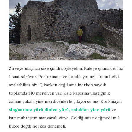
Zirveye ulaşınca size şimdi söyleyelim. Kaleye çıkmak en az
1 saat sürüyor. Performans ve kondüsyonuzla bunu belki
azaltabilirsiniz. Çıkarken değil ama inerken saydık
toplamda 310 merdiven var. Kale kapısına ulaştığınız
zaman yukarı yine merdivenlerle çıkıyorsunuz. Korkmayın;
sloganımız yürü dinlen yürü, soluklan yine yürü
ve
işte muhteşem manzaralı zirve. Geldiğimize değmedi mi?.
Bizce değdi herkes denemeli.