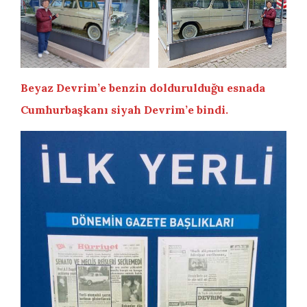
Beyaz Devrim’e benzin doldurulduğu esnada
Cumhurbaşkanı siyah Devrim’e bindi.