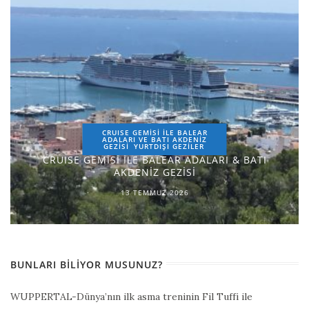
CRUISE GEMİSİ İLE BALEAR
ADALARI VE BATI AKDENİZ
GEZİSİ
YURTDIŞI GEZILER
CRUISE GEMİSİ İLE BALEAR ADALARI & BATI
AKDENİZ GEZİSİ
13 TEMMUZ 2026
BUNLARI BILIYOR MUSUNUZ?
WUPPERTAL-Dünya’nın ilk asma treninin Fil Tuffi ile