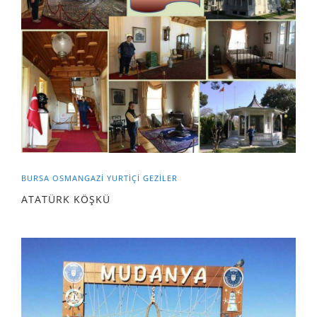
BURSA
OSMANGAZİ
YURTIÇI GEZILER
ATATÜRK KÖŞKÜ