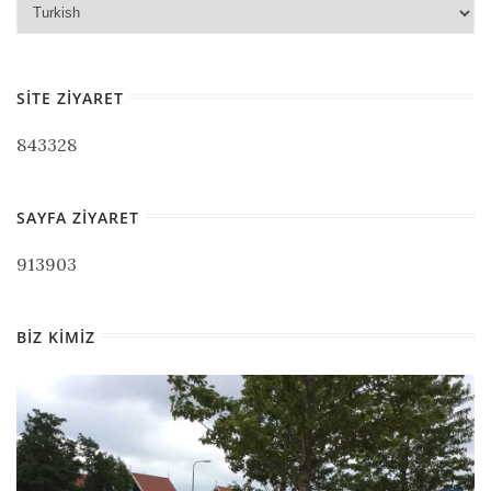
SITE ZIYARET
843328
SAYFA ZIYARET
913903
BIZ KIMIZ