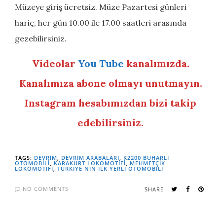
Müzeye giriş ücretsiz. Müze Pazartesi günleri
hariç, her gün 10.00 ile 17.00 saatleri arasında
gezebilirsiniz.
Videolar
You Tube
kanalımızda.
Kanalımıza abone olmayı unutmayın.
Instagram hesabımızdan bizi takip
edebilirsiniz.
TAGS:
DEVRIM
,
DEVRIM ARABALARI
,
K2200 BUHARLI
OTOMOBILI
,
KARAKURT LOKOMOTIFI
,
MEHMETÇIK
LOKOMOTIFI
,
TÜRKIYE NIN ILK YERLI OTOMOBILI
NO COMMENTS
SHARE