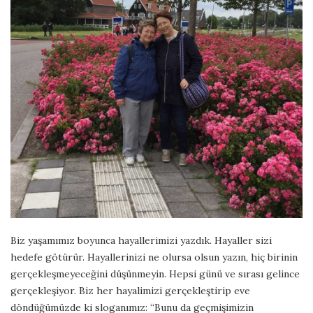
Biz yaşamımız boyunca hayallerimizi yazdık. Hayaller sizi
hedefe götürür. Hayallerinizi ne olursa olsun yazın, hiç birinin
gerçekleşmeyeceğini düşünmeyin. Hepsi günü ve sırası gelince
gerçekleşiyor. Biz her hayalimizi gerçekleştirip eve
döndüğümüzde ki sloganımız: “Bunu da geçmişimizin