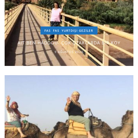
FAS
FAS
YURTDIŞI GEZILER
AIT BEN HADDOU- ÇOK UZAKLARDA BİR KÖY
9 AĞUSTOS 2026