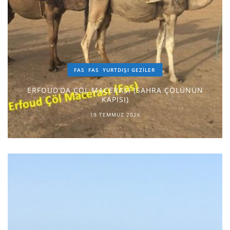
FAS
FAS
YURTDIŞI GEZILER
ERFOUD’DA ÇÖL MACERASI (SAHRA ÇÖLÜNÜN
KAPISI)
19 TEMMUZ 2026