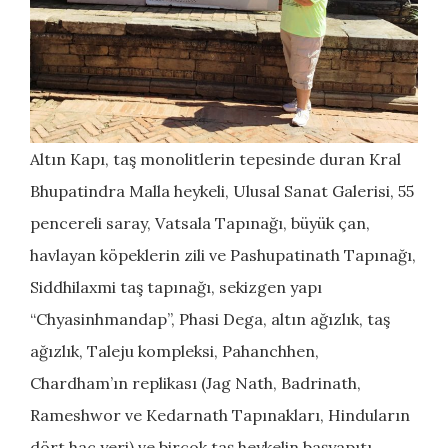
Altın Kapı, taş monolitlerin tepesinde duran Kral
Bhupatindra Malla heykeli, Ulusal Sanat Galerisi, 55
pencereli saray, Vatsala Tapınağı, büyük çan,
havlayan köpeklerin zili ve Pashupatinath Tapınağı,
Siddhilaxmi taş tapınağı, sekizgen yapı
“Chyasinhmandap”, Phasi Dega, altın ağızlık, taş
ağızlık, Taleju kompleksi, Pahanchhen,
Chardham’ın replikası (Jag Nath, Badrinath,
Rameshwor ve Kedarnath Tapınakları, Hinduların
dört hac yeri) ve birçok taş heykelin başyapıtı