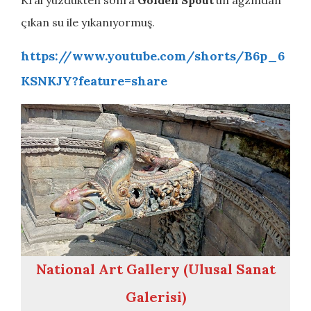
Kral yüzdükten sonra
Golden Spout
’un ağzından
çıkan su ile yıkanıyormuş.
https://www.youtube.com/shorts/B6p_6
KSNKJY?feature=share
National Art Gallery (Ulusal Sanat
Galerisi)